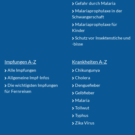
Gefahr durch Malaria
Malariaprophylaxe in der
Schwangerschaft
Malariaprophylaxe für
Kinder
Schutz vor Insektenstiche und
-bisse
Impfungen A-Z
Krankheiten A-Z
Alle Impfungen
Chikungunya
Allgemeine Impf-Infos
Cholera
Die wichtigsten Impfungen
Denguefieber
für Fernreisen
Gelbfieber
Malaria
Tollwut
Typhus
Zika Virus