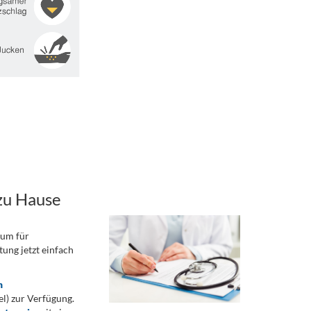
zu Hause
rum für
ung jetzt einfach
n
) zur Verfügung.