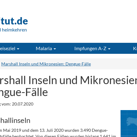
itut.de
d heimkehren
eiseziel
Malaria
Impfungen A-Z
K
Marshall Inseln und Mikronesien: Dengue-Fälle
shall Inseln und Mikronesie
gue-Fälle
 vom: 20.07.2020
hallinseln
n Mai 2019 und dem 13. Juli 2020 wurden 3.490 Dengue-
sfälle beobachtet. Von diesen Fällen wurden bislang 1.641 im