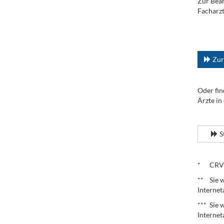
Zur Bean
Facharzt
.
...
Zur
Oder fin
Ärzte in
.
S
.
* CRV – 
** Sie w
Internet
*** Sie 
Internet