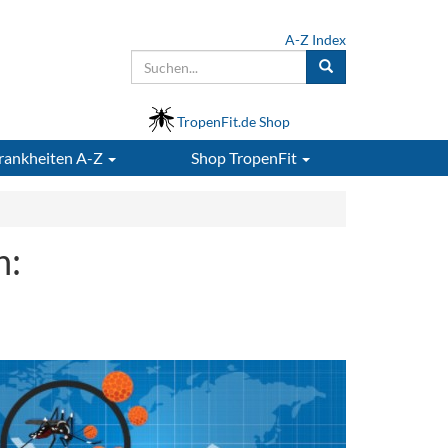
A-Z Index
TropenFit.de Shop
rankheiten A-Z
Shop
TropenFit
n: