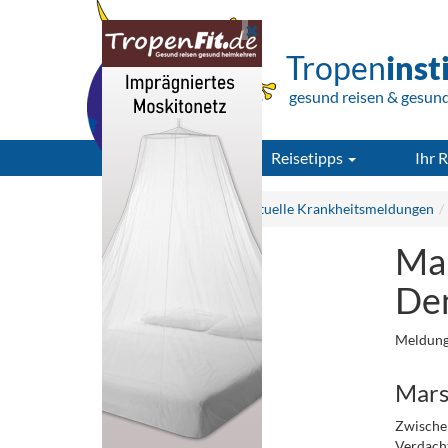
Tropen
inst
gesund reisen & gesun
Reisetipps
Ihr R
Tropeninstitut.de
Aktuelle Krankheitsmeldungen
Mar
Den
Meldung
Mars
Zwische
Verdacht