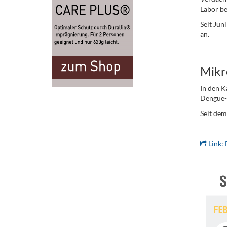
Labor be
Seit Jun
an.
.
Mikr
In den K
Dengue-F
Seit dem
.
Link: 
.