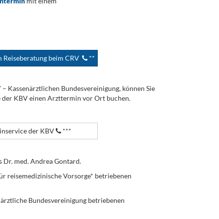
ontermin
mit einem
en Reiseberatung beim CRV
**
V – Kassenärztlichen Bundesvereinigung, können Sie
e der KBV einen Arzttermin vor Ort buchen.
nservice der KBV
***
s Dr. med. Andrea Gontard.
ür reisemedizinische Vorsorge* betriebenen
enärztliche Bundesvereinigung betriebenen