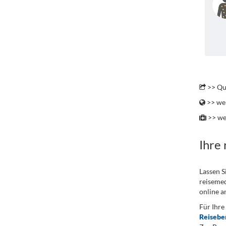
.
>> Qu
>> wei
>> we
Ihre
Lassen S
reisemed
online a
Für Ihre
Reisebe