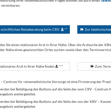
twortung Ihrer reisemedizinischen Fragen können Sie auch einen
Telef
 vereinbaren.
 schriftlichen Reiseberatung beim CRV
**
Zur telefonisch
den Sie einen stationären Arzt in Ihrer Nähe: Über die Arztsuche der KB
 der Nähe eines gewünschten Ortes suchen sowie über den Terminservic
tationären Arzt in Ihrer Nähe finden
***
Zum Termi
Centrum für reisemedizinische Vorsorge ist eine Firmierung der Praxi
erden bei Betätigung des Buttons auf die Seite des vom CRV - Centrum f
angebots weitergeleitet.
werden bei Betätigung des Buttons auf die Seite des von der KBV – Kass
angebots weitergeleitet.