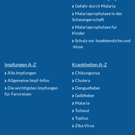
Gefahr durch Malaria
Malariaprophylaxe in der
Schwangerschaft
Malariaprophylaxe für
Kinder
Schutz vor Insektenstiche und
-bisse
Impfungen A-Z
Krankheiten A-Z
Alle Impfungen
Chikungunya
Allgemeine Impf-Infos
Cholera
Die wichtigsten Impfungen
Denguefieber
für Fernreisen
Gelbfieber
Malaria
Tollwut
Typhus
Zika Virus