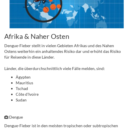
Afrika & Naher Osten
Dengue-Fieber stellt in vielen Gebieten Afrikas und des Nahen
Ostens weiterhin ein anhaltendes Risiko dar und erhöht das Risiko
für Reisende in diese Länder.
Länder, die überdurchschnittlich viele Fälle melden, sind:
Ägypten
Mauritius
Tschad
Côte d'Ivoire
Sudan
.
Dengue
Dengue-Fieber ist in den meisten tropischen oder subtropischen