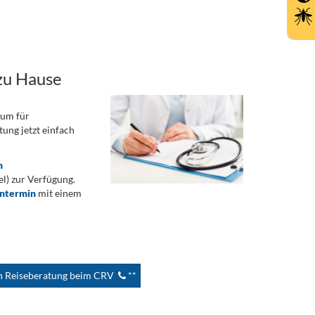
zu Hause
rum für
ung jetzt einfach
n
) zur Verfügung.
ontermin
mit einem
en Reiseberatung beim CRV
**