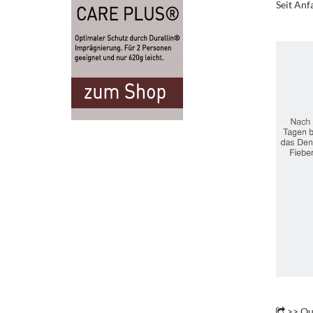
Seit Anf
.
>> Qu