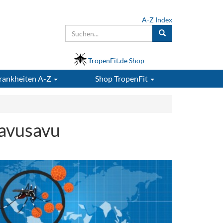
A-Z Index
TropenFit.de Shop
rankheiten A-Z
Shop
TropenFit
Savusavu