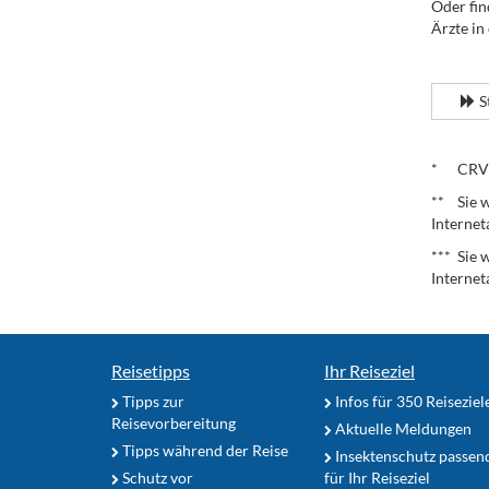
Oder fin
Ärzte in
.
S
.
* CRV – 
** Sie w
Internet
*** Sie 
Internet
Reisetipps
Ihr Reiseziel
Tipps zur
Infos für 350 Reiseziel
Reisevorbereitung
Aktuelle Meldungen
Tipps während der Reise
Insektenschutz passen
Schutz vor
für Ihr Reiseziel