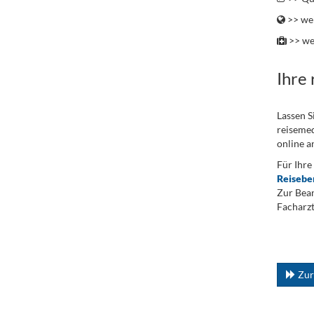
>> wei
>> we
Ihre
Lassen S
reisemed
online a
Für Ihre
Reisebe
Zur Bean
Facharzt
.
...
Zur