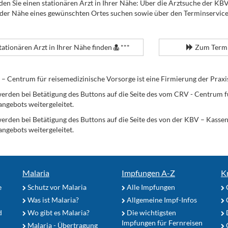
den Sie einen stationären Arzt in Ihrer Nähe: Über die Arztsuche der KB
 der Nähe eines gewünschten Ortes suchen sowie über den Terminservic
tationären Arzt in Ihrer Nähe finden
***
Zum Termi
Centrum für reisemedizinische Vorsorge ist eine Firmierung der Praxi
erden bei Betätigung des Buttons auf die Seite des vom CRV - Centrum f
angebots weitergeleitet.
werden bei Betätigung des Buttons auf die Seite des von der KBV – Kass
angebots weitergeleitet.
Malaria
Impfungen A-Z
K
e
Schutz vor Malaria
Alle Impfungen
Was ist Malaria?
Allgemeine Impf-Infos
d
Wo gibt es Malaria?
Die wichtigsten
Impfungen für Fernreisen
Malaria - Übertragung
G