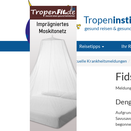
Tropen
inst
gesund reisen & gesun
Reisetipps
Ihr R
Tropeninstitut.de
Aktuelle Krankheitsmeldungen
Fid
Meldung
Dengu
Aufgrund
Savusav
begonne