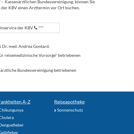
V – Kassenärztlichen Bundesvereinigung, können Sie
e der KBV einen Arzttermin vor Ort buchen.
nservice der KBV
***
s Dr. med. Andrea Gontard.
ür reisemedizinische Vorsorge* betriebenen
enärztliche Bundesvereinigung betriebenen
rankheiten A-Z
Reiseapotheke
Chikungunya
Sonnenschutz
Cholera
Denguefieber
elbfieber