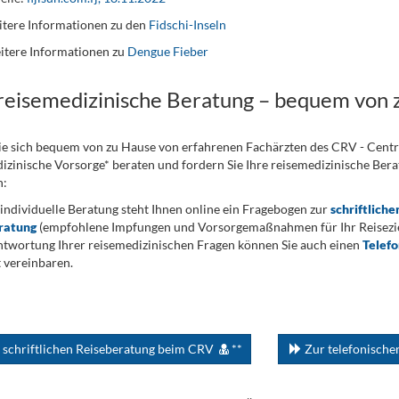
tere Informationen zu den
Fidschi-Inseln
itere Informationen zu
Dengue Fieber
 reisemedizinische Beratung – bequem von 
ie sich bequem von zu Hause von erfahrenen Fachärzten des CRV - Cent
izinische Vorsorge* beraten und fordern Sie Ihre reisemedizinische Berat
n:
 individuelle Beratung steht Ihnen online ein Fragebogen zur
schriftliche
ratung
(empfohlene Impfungen und Vorsorgemaßnahmen für Ihr Reiseziel
twortung Ihrer reisemedizinischen Fragen können Sie auch einen
Telef
 vereinbaren.
 schriftlichen Reiseberatung beim CRV
**
Zur telefonisch