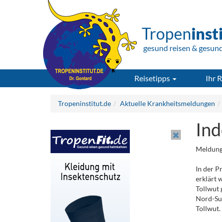
Tropen
inst
gesund reisen & gesun
Reisetipps
Ihr R
Tropeninstitut.de
Aktuelle Krankheitsmeldungen
Ind
Meldung
In der P
erklärt 
Tollwut 
Nord-Sul
Tollwut.
.