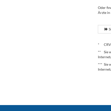
Oder fin
Ärzte in
.
S
.
* CRV – 
** Sie w
Internet
*** Sie 
Internet