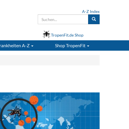
A-Z Index
TropenFit.de Shop
rankheiten A-Z
Shop
TropenFit