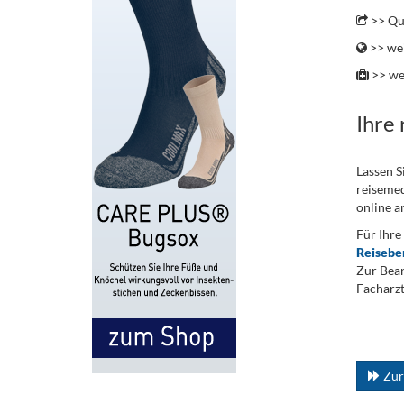
>> Qu
>> wei
>> we
Ihre
Lassen S
reisemed
online a
Für Ihre
Reisebe
Zur Bean
Facharzt
.
...
Zur