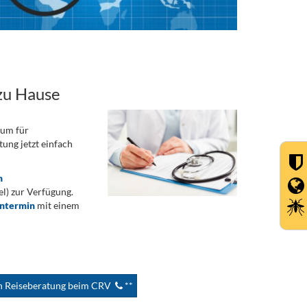
zu Hause
rum für
ung jetzt einfach
n
) zur Verfügung.
ontermin
mit einem
en Reiseberatung beim CRV
**