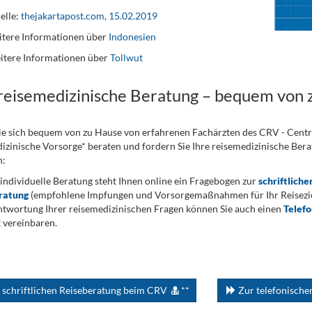
elle:
thejakartapost.com, 15.02.2019
tere Informationen über
Indonesien
itere Informationen über
Tollwut
 reisemedizinische Beratung – bequem von 
ie sich bequem von zu Hause von erfahrenen Fachärzten des CRV - Cent
izinische Vorsorge* beraten und fordern Sie Ihre reisemedizinische Berat
n:
 individuelle Beratung steht Ihnen online ein Fragebogen zur
schriftliche
ratung
(empfohlene Impfungen und Vorsorgemaßnahmen für Ihr Reiseziel
twortung Ihrer reisemedizinischen Fragen können Sie auch einen
Telef
 vereinbaren.
 schriftlichen Reiseberatung beim CRV
**
Zur telefonisch