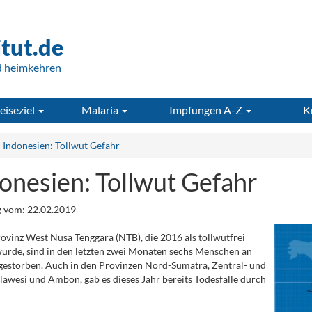
itut.de
d heimkehren
eiseziel
Malaria
Impfungen A-Z
K
Indonesien: Tollwut Gefahr
onesien: Tollwut Gefahr
 vom: 22.02.2019
rovinz West Nusa Tenggara (NTB), die 2016 als tollwutfrei
wurde, sind in den letzten zwei Monaten sechs Menschen an
gestorben. Auch in den Provinzen Nord-Sumatra, Zentral- und
awesi und Ambon, gab es dieses Jahr bereits Todesfälle durch