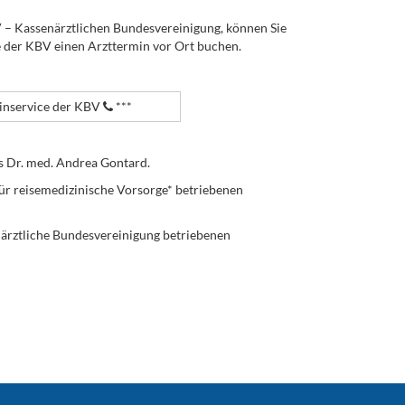
V – Kassenärztlichen Bundesvereinigung, können Sie
e der KBV einen Arzttermin vor Ort buchen.
nservice der KBV
***
s Dr. med. Andrea Gontard.
ür reisemedizinische Vorsorge* betriebenen
enärztliche Bundesvereinigung betriebenen