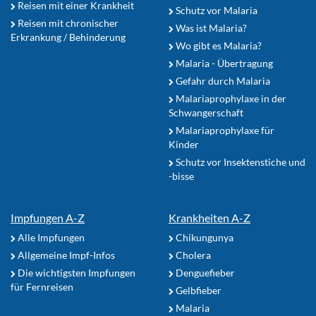
Reisen mit einer Krankheit
Schutz vor Malaria
Reisen mit chronischer
Was ist Malaria?
Erkrankung / Behinderung
Wo gibt es Malaria?
Malaria - Übertragung
Gefahr durch Malaria
Malariaprophylaxe in der
Schwangerschaft
Malariaprophylaxe für
Kinder
Schutz vor Insektenstiche und
-bisse
Impfungen A-Z
Krankheiten A-Z
Alle Impfungen
Chikungunya
Allgemeine Impf-Infos
Cholera
Die wichtigsten Impfungen
Denguefieber
für Fernreisen
Gelbfieber
Malaria