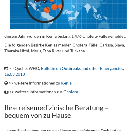
diesem Jahr wurden in Kenia bislang 1.476 Cholera-Fälle gemeldet.
Die folgenden Bezirke Kenias melden Cholera-Fälle: Garissa, Siaya,
Tharaka Nithi, Meru, Tana River und Turkana.
.
>> Quelle: WHO,
Bulletin on Outbreaks and other Emergencies,
16.03.2018
>> weitere Informationen zu
Kenia
>> weitere Informationen zur
Cholera
Ihre reisemedizinische Beratung –
bequem von zu Hause
Lassen Sie sich bequem von zu Hause von erfahrenen Fachärzten