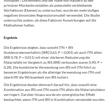
Äthiopien / Dorfeinheit) und der Nähe von Häusern zu den
primären Mückenbrutstätten als potenzielle verbleibende
Störfaktoren (Ebenen) zu untersuchen, wurde ein mehrstufiges
negatives binomiales Regressionsmodell verwendet. Die Studie
untersuchte zudem, ob diese Faktoren Auswirkungen auf die
Maßnahmen hatten.
Ergebnis
Die Ergebnisse zeigten, dass sowohl ITN + IRS
(Inzidenzratenverhältnis [IRR] 0,63, P < 0,001) als auch ITN allein
(IRR 0,78, P = 0,011) mit einer stärkeren Reduzierung der
Malariafälle im Vergleich zu IRS (IRR) verbunden waren 0,90; P =
0,28). Die kombinierte Verwendung von IRS mit ITN führt zu
besseren Ergebnissen als die alleinige Verwendung von ITN und
übertrifft die Wirksamkeit von IRS isoliert.
Die Ergebnisse deuten demnach darauf hin, dass sowohl eine
Kombination aus IRS und ITN sowie ITN allein die Malariainzidenz
verringert. Darüber hinaus wurde ein synergistischer Effekt
beobachtet, wenn ITN und IRS in Kombination verwendet wurden.
.