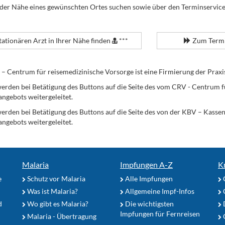
 der Nähe eines gewünschten Ortes suchen sowie über den Terminservic
tationären Arzt in Ihrer Nähe finden
***
Zum Termi
Centrum für reisemedizinische Vorsorge ist eine Firmierung der Praxi
erden bei Betätigung des Buttons auf die Seite des vom CRV - Centrum f
angebots weitergeleitet.
werden bei Betätigung des Buttons auf die Seite des von der KBV – Kass
angebots weitergeleitet.
Malaria
Impfungen A-Z
K
e
Schutz vor Malaria
Alle Impfungen
Was ist Malaria?
Allgemeine Impf-Infos
d
Wo gibt es Malaria?
Die wichtigsten
Impfungen für Fernreisen
Malaria - Übertragung
G