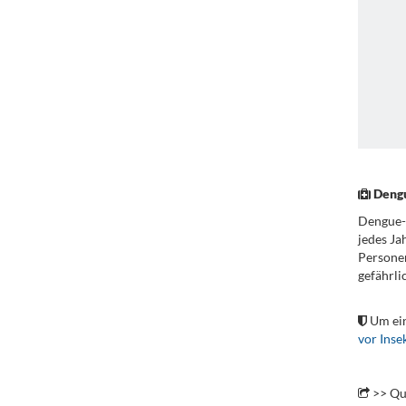
.
Deng
Dengue-F
jedes Ja
Personen
gefährli
.
Um ein
vor Inse
.
>> Qu