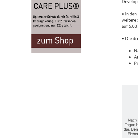
Developm
• In den
weitere 
auf 5.837
• Die dr
Ne
An
Pr
.