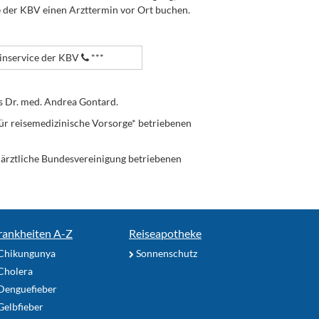
e der KBV einen Arzttermin vor Ort buchen.
nservice der KBV
***
s Dr. med. Andrea Gontard.
ür reisemedizinische Vorsorge* betriebenen
enärztliche Bundesvereinigung betriebenen
rankheiten A-Z
Reiseapotheke
Chikungunya
Sonnenschutz
Cholera
Denguefieber
elbfieber