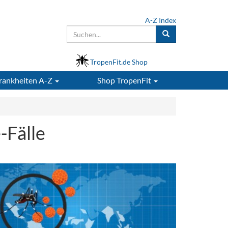
A-Z Index
TropenFit.de Shop
rankheiten A-Z
Shop
TropenFit
-Fälle