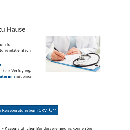
zu Hause
rum für
ung jetzt einfach
n
) zur Verfügung.
ontermin
mit einem
en Reiseberatung beim CRV
**
V – Kassenärztlichen Bundesvereinigung, können Sie