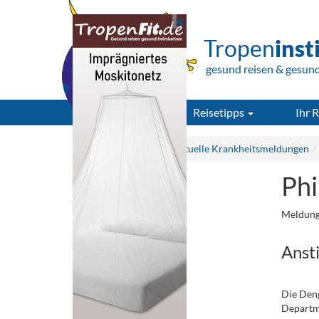
Tropen
inst
gesund reisen & gesun
Reisetipps
Ihr R
Tropeninstitut.de
Aktuelle Krankheitsmeldungen
Phi
Meldung
Ansti
Die Deng
Departme