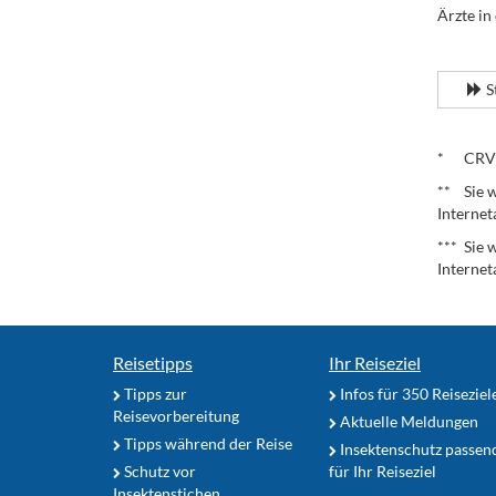
Ärzte in
.
S
.
* CRV – 
** Sie w
Internet
*** Sie 
Internet
Reisetipps
Ihr Reiseziel
Tipps zur
Infos für 350 Reiseziel
Reisevorbereitung
Aktuelle Meldungen
Tipps während der Reise
Insektenschutz passen
Schutz vor
für Ihr Reiseziel
Insektenstichen