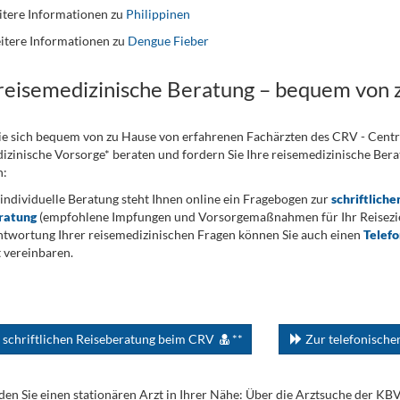
tere Informationen zu
Philippinen
itere Informationen zu
Dengue Fieber
 reisemedizinische Beratung – bequem von 
ie sich bequem von zu Hause von erfahrenen Fachärzten des CRV - Cent
izinische Vorsorge* beraten und fordern Sie Ihre reisemedizinische Berat
n:
 individuelle Beratung steht Ihnen online ein Fragebogen zur
schriftliche
ratung
(empfohlene Impfungen und Vorsorgemaßnahmen für Ihr Reiseziel
twortung Ihrer reisemedizinischen Fragen können Sie auch einen
Telef
 vereinbaren.
 schriftlichen Reiseberatung beim CRV
**
Zur telefonisch
den Sie einen stationären Arzt in Ihrer Nähe: Über die Arztsuche der KB