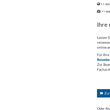
>> wei
>> we
Ihre
Lassen S
reisemed
online a
Für Ihre
Reisebe
Zur Bean
Facharzt
.
...
Zur
Oder fin