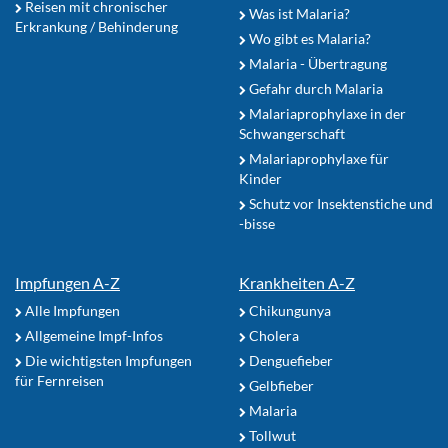
Reisen mit chronischer
Was ist Malaria?
Erkrankung / Behinderung
Wo gibt es Malaria?
Malaria - Übertragung
Gefahr durch Malaria
Malariaprophylaxe in der
Schwangerschaft
Malariaprophylaxe für
Kinder
Schutz vor Insektenstiche und
-bisse
Impfungen A-Z
Krankheiten A-Z
Alle Impfungen
Chikungunya
Allgemeine Impf-Infos
Cholera
Die wichtigsten Impfungen
Denguefieber
für Fernreisen
Gelbfieber
Malaria
Tollwut