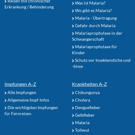
Reisen mit chronischer
Was ist Malaria?
Erkrankung / Behinderung
Wo gibt es Malaria?
Malaria - Übertragung
Gefahr durch Malaria
Malariaprophylaxe in der
Schwangerschaft
Malariaprophylaxe für
Kinder
Schutz vor Insektenstiche und
-bisse
Impfungen A-Z
Krankheiten A-Z
Alle Impfungen
Chikungunya
Allgemeine Impf-Infos
Cholera
Die wichtigsten Impfungen
Denguefieber
für Fernreisen
Gelbfieber
Malaria
Tollwut