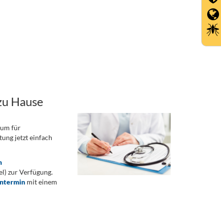
zu Hause
rum für
ung jetzt einfach
n
) zur Verfügung.
ontermin
mit einem