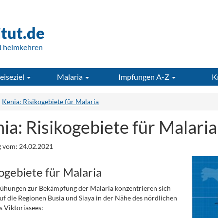
itut.de
d heimkehren
eiseziel
Malaria
Impfungen A-Z
K
Kenia: Risikogebiete für Malaria
ia: Risikogebiete für Malaria
 vom: 24.02.2021
ogebiete für Malaria
ühungen zur Bekämpfung der Malaria konzentrieren sich
auf die Regionen Busia und Siaya in der Nähe des nördlichen
s Viktoriasees: