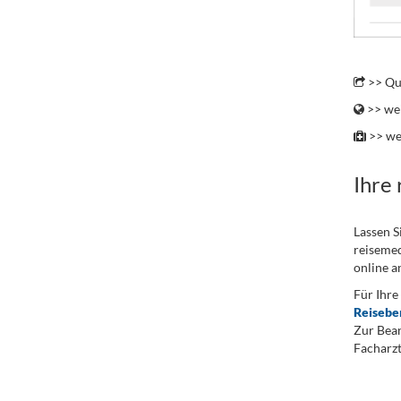
.
>> Qu
>> wei
>> we
Ihre
Lassen S
reisemed
online a
Für Ihre
Reisebe
Zur Bean
Facharzt
.