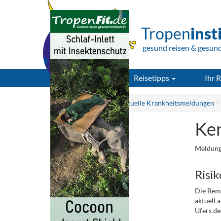
Tropen
inst
gesund reisen & gesun
Reisetipps
Ihr R
Tropeninstitut.de
Aktuelle Krankheitsmeldungen
Ken
Meldung
Risik
Die Bem
aktuell 
Ufers de