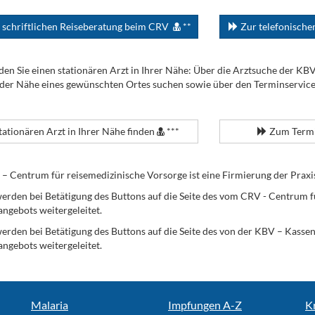
 schriftlichen Reiseberatung beim CRV
**
Zur telefonisch
den Sie einen stationären Arzt in Ihrer Nähe: Über die Arztsuche der KB
 der Nähe eines gewünschten Ortes suchen sowie über den Terminservic
tationären Arzt in Ihrer Nähe finden
***
Zum Termi
Centrum für reisemedizinische Vorsorge ist eine Firmierung der Praxi
erden bei Betätigung des Buttons auf die Seite des vom CRV - Centrum f
angebots weitergeleitet.
werden bei Betätigung des Buttons auf die Seite des von der KBV – Kass
angebots weitergeleitet.
Malaria
Impfungen A-Z
K