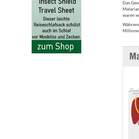
Das Gesu
Malariar
waren wi
Während 
Millione
.