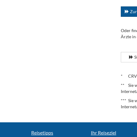
...
Zur
Oder fin
Ärzte in
.
S
.
* CRV – 
** Sie w
Internet
*** Sie 
Internet
Reisetipps
Ihr Reiseziel