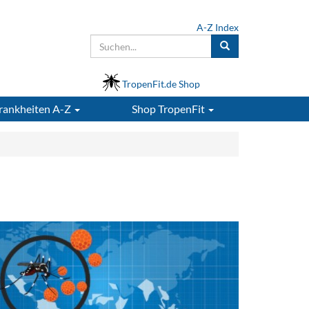
A-Z Index
TropenFit.de Shop
rankheiten A-Z
Shop
TropenFit