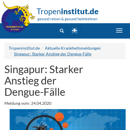
Tropen
institut.de
gesund reisen & gesund heimkehren
Toggl
navig
Tropeninstitut.de
Aktuelle Krankheitsmeldungen
Singapur: Starker Anstieg der Dengue-Fälle
Singapur: Starker
Anstieg der
Dengue-Fälle
Meldung vom: 24.04.2020