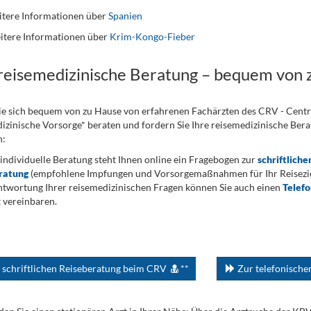
tere Informationen über
Spanien
itere Informationen über
Krim-Kongo-Fieber
 reisemedizinische Beratung – bequem von 
ie sich bequem von zu Hause von erfahrenen Fachärzten des CRV - Cent
izinische Vorsorge* beraten und fordern Sie Ihre reisemedizinische Berat
n:
 individuelle Beratung steht Ihnen online ein Fragebogen zur
schriftliche
ratung
(empfohlene Impfungen und Vorsorgemaßnahmen für Ihr Reiseziel
twortung Ihrer reisemedizinischen Fragen können Sie auch einen
Telef
 vereinbaren.
 schriftlichen Reiseberatung beim CRV
**
Zur telefonisch