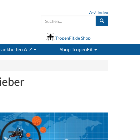
A-Z Index
TropenFit.de Shop
rankheiten A-Z
Shop
TropenFit
ieber