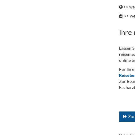
>> wei
>> we
Ihre
Lassen S
reisemed
online a
Für Ihre
Reisebe
Zur Bean
Facharzt
.
...
Zur