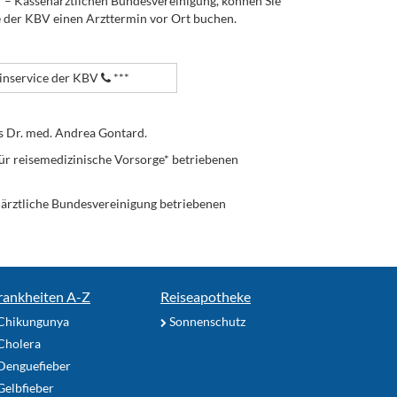
V – Kassenärztlichen Bundesvereinigung, können Sie
e der KBV einen Arzttermin vor Ort buchen.
nservice der KBV
***
s Dr. med. Andrea Gontard.
ür reisemedizinische Vorsorge* betriebenen
enärztliche Bundesvereinigung betriebenen
rankheiten A-Z
Reiseapotheke
Chikungunya
Sonnenschutz
Cholera
Denguefieber
elbfieber