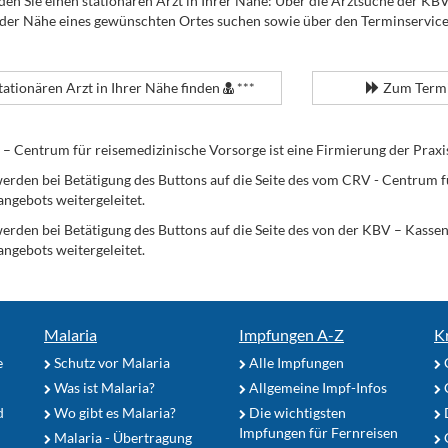
den Sie einen stationären Arzt in Ihrer Nähe: Über die Arztsuche der KB
 der Nähe eines gewünschten Ortes suchen sowie über den Terminservic
tationären Arzt in Ihrer Nähe finden
***
Zum Termi
Centrum für reisemedizinische Vorsorge ist eine Firmierung der Praxi
erden bei Betätigung des Buttons auf die Seite des vom CRV - Centrum f
angebots weitergeleitet.
werden bei Betätigung des Buttons auf die Seite des von der KBV – Kass
angebots weitergeleitet.
Malaria
Impfungen A-Z
K
e
Schutz vor Malaria
Alle Impfungen
Was ist Malaria?
Allgemeine Impf-Infos
d
Wo gibt es Malaria?
Die wichtigsten
Impfungen für Fernreisen
Malaria - Übertragung
G