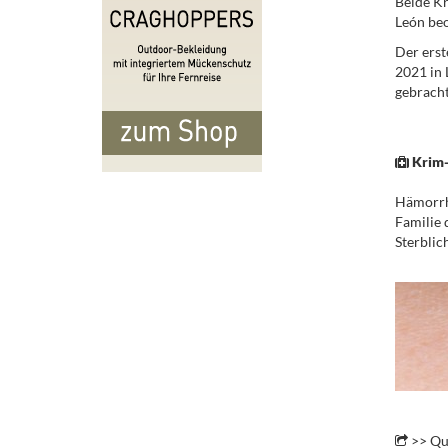
Beide Kr
León beo
Der erst
2021 in 
gebracht
.
Krim-
Hämorrha
Familie 
Sterblic
.
.
>> Qu