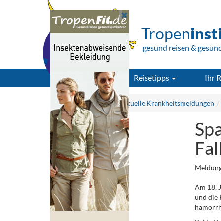
Tropen
inst
gesund reisen & gesun
Reisetipps
Ihr R
Tropeninstitut.de
Aktuelle Krankheitsmeldungen
Spa
Fal
Meldung
Am 18. J
und die 
hämorrh