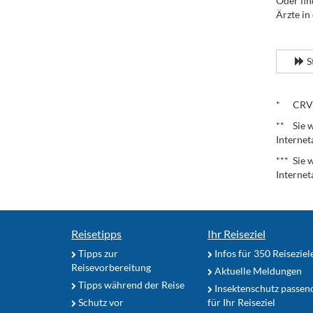
Oder fin
Ärzte in
.
S
.
* CRV – 
** Sie w
Internet
*** Sie 
Internet
Reisetipps
Ihr Reiseziel
Tipps zur
Infos für 350 Reiseziel
Reisevorbereitung
Aktuelle Meldungen
Tipps während der Reise
Insektenschutz passen
Schutz vor
für Ihr Reiseziel