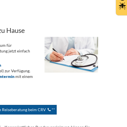
zu Hause
rum für
ung jetzt einfach
n
) zur Verfügung.
ontermin
mit einem
en Reiseberatung beim CRV
**