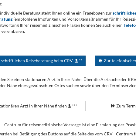
n:
 individuelle Beratung steht Ihnen online ein Fragebogen zur
schriftliche
ratung
(empfohlene Impfungen und Vorsorgemaßnahmen für Ihr Reiseziel
twortung Ihrer reisemedizinischen Fragen können Sie auch einen
Telef
 vereinbaren.
 schriftlichen Reiseberatung beim CRV
**
Zur telefonisch
den Sie einen stationären Arzt in Ihrer Nähe: Über die Arztsuche der KB
 der Nähe eines gewünschten Ortes suchen sowie über den Terminservic
tationären Arzt in Ihrer Nähe finden
***
Zum Termi
Centrum für reisemedizinische Vorsorge ist eine Firmierung der Praxi
erden bei Betätigung des Buttons auf die Seite des vom CRV - Centrum f