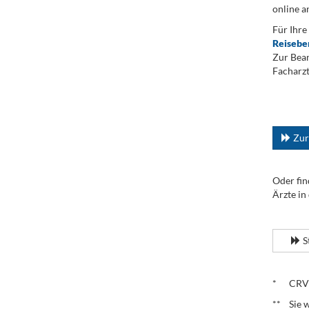
online a
Für Ihre
Reisebe
Zur Bean
Facharzt
.
...
Zur
Oder fin
Ärzte in
.
S
.
* CRV – 
** Sie w