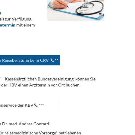
n
) zur Verfügung.
ontermin
mit einem
en Reiseberatung beim CRV
**
V – Kassenärztlichen Bundesvereinigung, können Sie
e der KBV einen Arzttermin vor Ort buchen.
nservice der KBV
***
s Dr. med. Andrea Gontard.
ür reisemedizinische Vorsorge* betriebenen