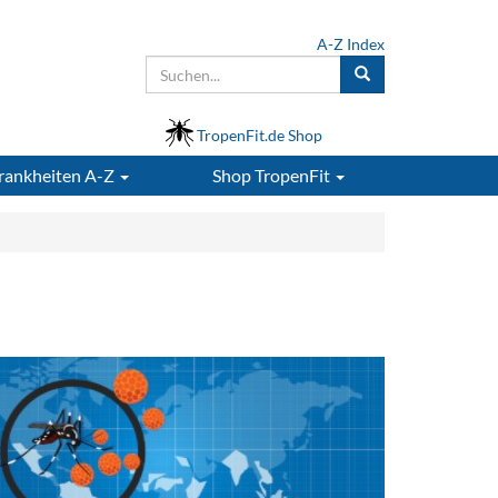
A-Z Index
TropenFit.de Shop
rankheiten A-Z
Shop
TropenFit