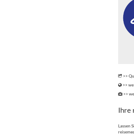
.
>> Qu
>> wei
>> we
Ihre
Lassen S
reisemed