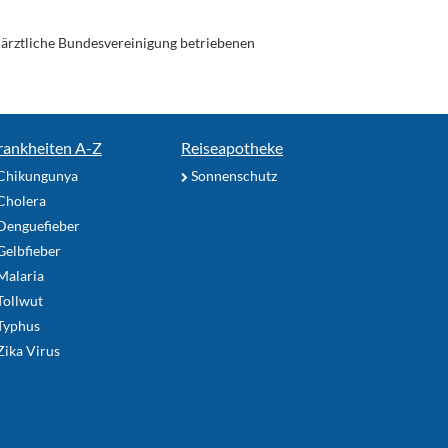
enärztliche Bundesvereinigung betriebenen
rankheiten A-Z
Reiseapotheke
Chikungunya
Sonnenschutz
Cholera
Denguefieber
elbfieber
Malaria
Tollwut
Typhus
ika Virus