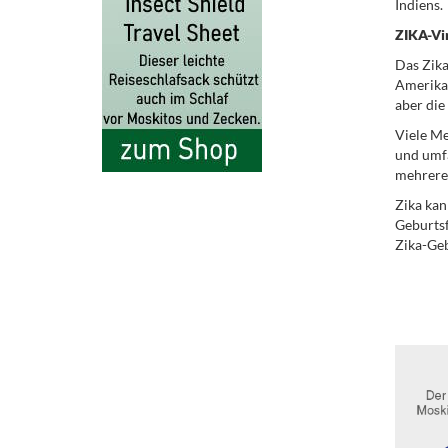
Indiens.
ZIKA-Vi
Das Zika
Amerikas
aber die
Viele Me
und umf
mehrere 
Zika kan
Geburtsf
Zika-Ge
.