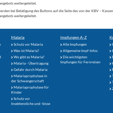
angebots weitergeleitet.
werden bei Betätigung des Buttons auf die Seite des von der KBV – Kass
angebots weitergeleitet.
Malaria
Impfungen A-Z
K
e
Schutz vor Malaria
Alle Impfungen
Was ist Malaria?
Allgemeine Impf-Infos
d
Wo gibt es Malaria?
Die wichtigsten
Impfungen für Fernreisen
Malaria - Übertragung
G
Gefahr durch Malaria
Malariaprophylaxe in
der Schwangerschaft
Malariaprophylaxe für
Z
Kinder
Schutz vor
Insektenstiche und -bisse