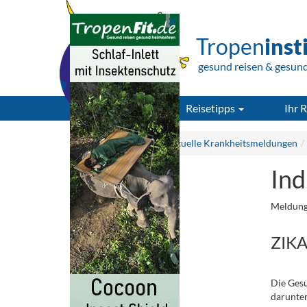
Tropen
inst
gesund reisen & gesun
Reisetipps
Ihr R
Tropeninstitut.de
Aktuelle Krankheitsmeldungen
Ind
Meldung
ZIKA
Die Gesu
darunter