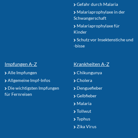
Gefahr durch Malaria
Malariaprophylaxe in der
Schwangerschaft
Malariaprophylaxe für
Kinder
Schutz vor Insektenstiche und
-bisse
Impfungen A-Z
Krankheiten A-Z
Alle Impfungen
Chikungunya
Allgemeine Impf-Infos
Cholera
Die wichtigsten Impfungen
Denguefieber
für Fernreisen
Gelbfieber
Malaria
Tollwut
Typhus
Zika Virus