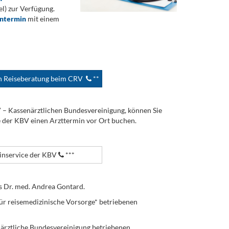
) zur Verfügung.
ontermin
mit einem
en Reiseberatung beim CRV
**
V – Kassenärztlichen Bundesvereinigung, können Sie
e der KBV einen Arzttermin vor Ort buchen.
nservice der KBV
***
s Dr. med. Andrea Gontard.
ür reisemedizinische Vorsorge* betriebenen
enärztliche Bundesvereinigung betriebenen