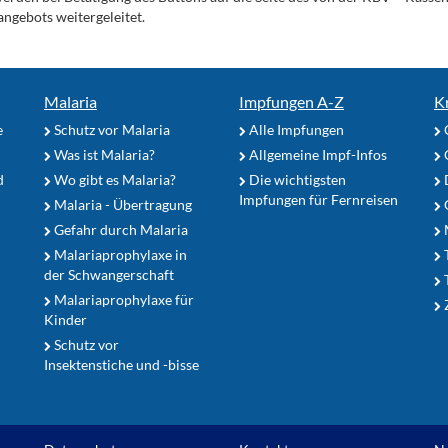
angebots weitergeleitet.
Malaria
Impfungen A-Z
K
e
Schutz vor Malaria
Alle Impfungen
Was ist Malaria?
Allgemeine Impf-Infos
d
Wo gibt es Malaria?
Die wichtigsten
Impfungen für Fernreisen
Malaria - Übertragung
G
Gefahr durch Malaria
Malariaprophylaxe in
der Schwangerschaft
Malariaprophylaxe für
Z
Kinder
Schutz vor
Insektenstiche und -bisse