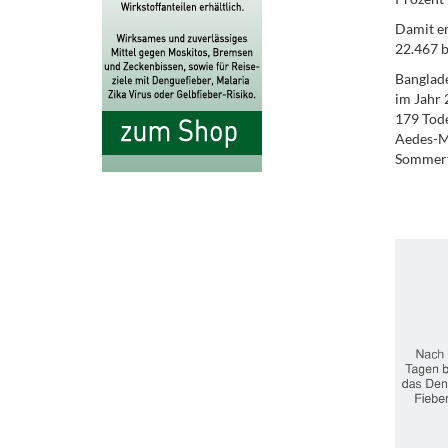
Damit er
22.467 b
Banglade
im Jahr 
179 Tode
Aedes-Mü
Sommert
.
.