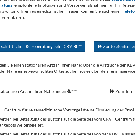
ratung
(empfohlene Impfungen und Vorsorgemaßnahmen für Ihr Reiseziel
twortung Ihrer reisemedizinischen Fragen können Sie auch einen
Telef
 vereinbaren.
 schriftlichen Reiseberatung beim CRV
**
Zur telefonisch
den Sie einen stationären Arzt in Ihrer Nähe: Über die Arztsuche der KB
 der Nähe eines gewünschten Ortes suchen sowie über den Terminservic
tationären Arzt in Ihrer Nähe finden
***
Zum Termi
Centrum für reisemedizinische Vorsorge ist eine Firmierung der Praxi
erden bei Betätigung des Buttons auf die Seite des vom CRV - Centrum f
angebots weitergeleitet.
werden bei Betätigung des Buttons auf die Seite des von der KBV – Kass