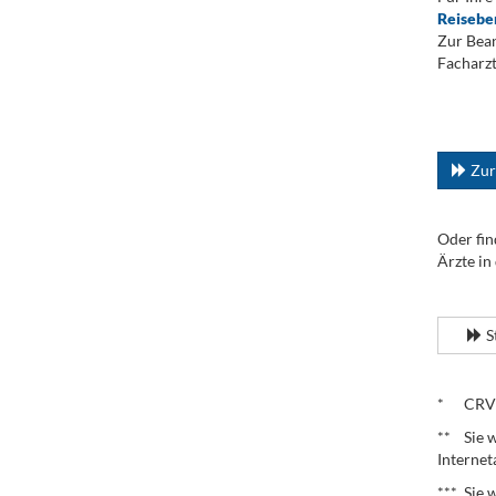
Reisebe
Zur Bean
Facharzt
.
...
Zur
Oder fin
Ärzte in
.
S
.
* CRV – 
** Sie w
Internet
*** Sie 