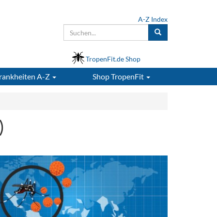
A-Z Index
TropenFit.de Shop
rankheiten A-Z
Shop
TropenFit
)