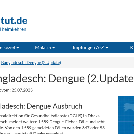
itut.de
d heimkehren
eiseziel
Malaria
Impfungen A-Z
K
Bangladesch: Dengue (2.Update)
gladesch: Dengue (2.Update
 vom: 25.07.2023
ladesch: Dengue Ausbruch
raldirektion für Gesundheitsdienste (DGHS) in Dhaka,
sch, meldet weitere 1.589 Dengue-Fieber-Fälle und acht
le. Von den 1.589 gemeldeten Fällen wurden 847 oder 53
in der Hauptstadt Dhaka gemeldet.