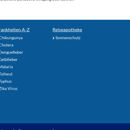
rankheiten A-Z
Reiseapotheke
Chikungunya
Sonnenschutz
Cholera
Denguefieber
elbfieber
Malaria
Tollwut
Typhus
ika Virus