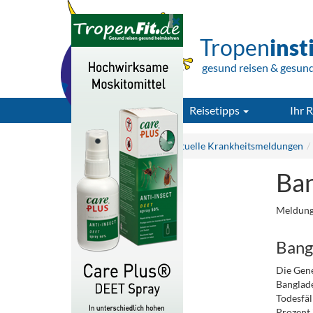
Tropen
inst
gesund reisen & gesun
Reisetipps
Ihr R
Tropeninstitut.de
Aktuelle Krankheitsmeldungen
Ban
Meldung
Bang
Die Gene
Banglade
Todesfäl
Prozent 