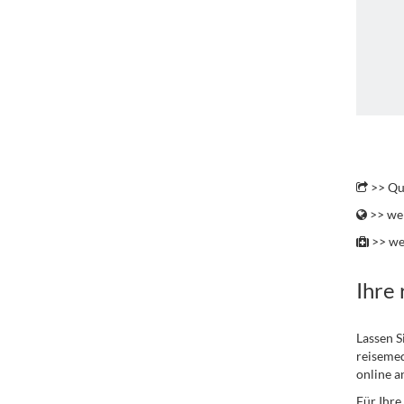
.
>> Qu
>> wei
>> we
Ihre
Lassen S
reisemed
online a
Für Ihre