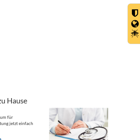
zu Hause
rum für
ung jetzt einfach
n