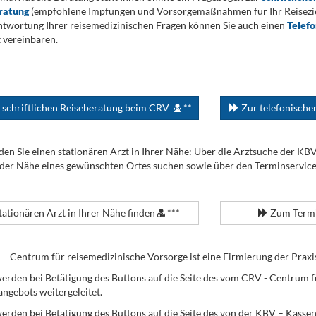
ratung
(empfohlene Impfungen und Vorsorgemaßnahmen für Ihr Reiseziel
twortung Ihrer reisemedizinischen Fragen können Sie auch einen
Telef
 vereinbaren.
 schriftlichen Reiseberatung beim CRV
**
Zur telefonisch
den Sie einen stationären Arzt in Ihrer Nähe: Über die Arztsuche der KB
 der Nähe eines gewünschten Ortes suchen sowie über den Terminservic
tationären Arzt in Ihrer Nähe finden
***
Zum Termi
Centrum für reisemedizinische Vorsorge ist eine Firmierung der Praxi
erden bei Betätigung des Buttons auf die Seite des vom CRV - Centrum f
angebots weitergeleitet.
werden bei Betätigung des Buttons auf die Seite des von der KBV – Kass