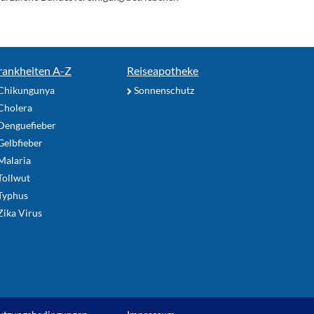
rankheiten A-Z
Reiseapotheke
Chikungunya
Sonnenschutz
Cholera
Denguefieber
elbfieber
Malaria
Tollwut
Typhus
ika Virus