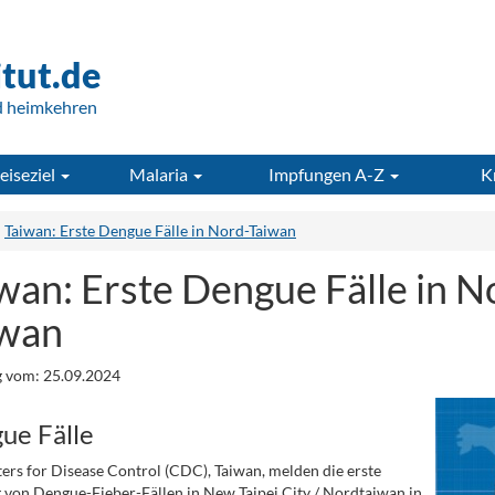
itut.de
d heimkehren
eiseziel
Malaria
Impfungen A-Z
K
Taiwan: Erste Dengue Fälle in Nord-Taiwan
wan: Erste Dengue Fälle in N
iwan
 vom: 25.09.2024
ue Fälle
ers for Disease Control (CDC), Taiwan, melden die erste
von Dengue-Fieber-Fällen in New Taipei City / Nordtaiwan in