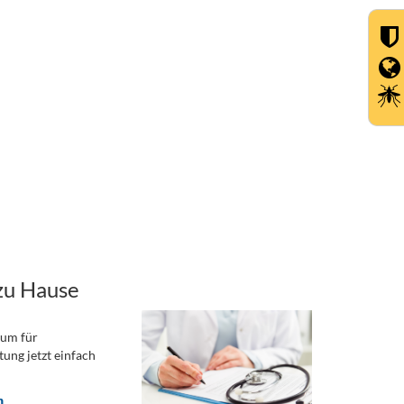
zu Hause
rum für
ung jetzt einfach
n