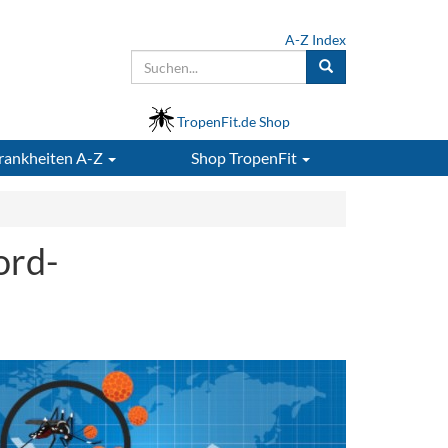
A-Z Index
TropenFit.de Shop
rankheiten A-Z
Shop
TropenFit
ord-