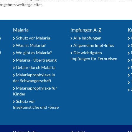
angebots weitergeleitet.
Malaria
Impfungen A-Z
K
e
Schutz vor Malaria
Alle Impfungen
Was ist Malaria?
Allgemeine Impf-Infos
d
Wo gibt es Malaria?
Die wichtigsten
Impfungen für Fernreisen
Malaria - Übertragung
G
Gefahr durch Malaria
Malariaprophylaxe in
der Schwangerschaft
Malariaprophylaxe für
Z
Kinder
Schutz vor
Insektenstiche und -bisse