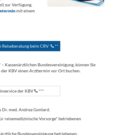
) zur Verfügung.
ontermin
mit einem
en Reiseberatung beim CRV
**
V – Kassenärztlichen Bundesvereinigung, können Sie
e der KBV einen Arzttermin vor Ort buchen.
nservice der KBV
***
s Dr. med. Andrea Gontard.
ür reisemedizinische Vorsorge* betriebenen
enärztliche Bundesvereinigung betriebenen