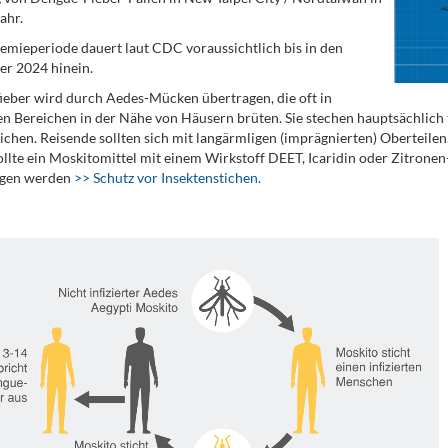
ahr.
emieperiode dauert laut CDC voraussichtlich bis in den
r 2024 hinein.
eber wird durch Aedes-Mücken übertragen, die oft in
en Bereichen in der Nähe von Häusern brüten. Sie stechen hauptsächlich t
chen. Reisende sollten sich mit langärmligen (imprägnierten) Oberteil
ollte ein Moskitomittel mit einem Wirkstoff DEET, Icaridin oder Zitrone
agen werden
>> Schutz vor Insektenstichen.
.