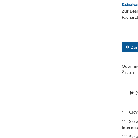
Reisebe
Zur Bean
Facharzt
.
...
Zur
Oder fin
Ärzte in
.
S
.
* CRV – 
** Sie w
Internet
*** Sie 