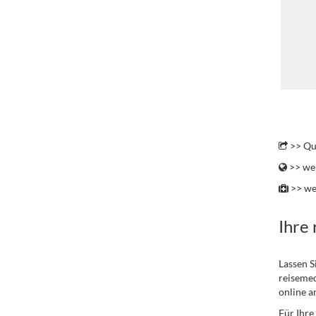
.
>> Qu
>> wei
>> we
Ihre
Lassen S
reisemed
online a
Für Ihre