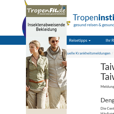
Tropen
inst
gesund reisen & gesun
Reisetipps
Ihr R
Tropeninstitut.de
Aktuelle Krankheitsmeldungen
Tai
Ta
Meldung
Deng
Die Cent
Häufung 