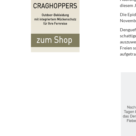
diesem J
Die Epid
Novembe
Denguefi
schattig
auszuwei
Freien s
aufgetr
.
.
.