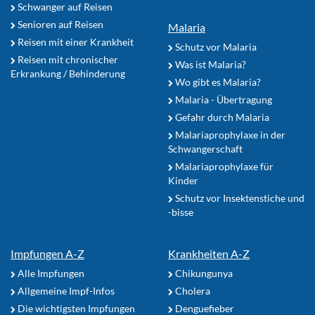
Schwanger auf Reisen
Senioren auf Reisen
Malaria
Reisen mit einer Krankheit
Schutz vor Malaria
Reisen mit chronischer
Was ist Malaria?
Erkrankung / Behinderung
Wo gibt es Malaria?
Malaria - Übertragung
Gefahr durch Malaria
Malariaprophylaxe in der
Schwangerschaft
Malariaprophylaxe für
Kinder
Schutz vor Insektenstiche und
-bisse
Impfungen A-Z
Krankheiten A-Z
Alle Impfungen
Chikungunya
Allgemeine Impf-Infos
Cholera
Die wichtigsten Impfungen
Denguefieber