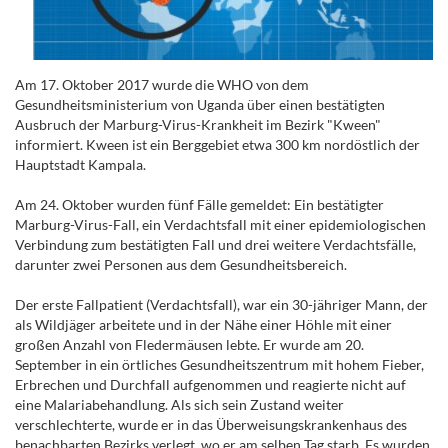
Am 17. Oktober 2017 wurde die WHO von dem
Gesundheitsministerium von Uganda über einen bestätigten
Ausbruch der Marburg-Virus-Krankheit im Bezirk "Kween"
informiert. Kween ist ein Berggebiet etwa 300 km nordöstlich der
Hauptstadt Kampala.
Am 24. Oktober wurden fünf Fälle gemeldet: Ein bestätigter
Marburg-Virus-Fall, ein Verdachtsfall mit einer epidemiologischen
Verbindung zum bestätigten Fall und drei weitere Verdachtsfälle,
darunter zwei Personen aus dem Gesundheitsbereich.
Der erste Fallpatient (Verdachtsfall), war ein 30-jähriger Mann, der
als Wildjäger arbeitete und in der Nähe einer Höhle mit einer
großen Anzahl von Fledermäusen lebte. Er wurde am 20.
September in ein örtliches Gesundheitszentrum mit hohem Fieber,
Erbrechen und Durchfall aufgenommen und reagierte nicht auf
eine Malariabehandlung. Als sich sein Zustand weiter
verschlechterte, wurde er in das Überweisungskrankenhaus des
benachbarten Bezirks verlegt, wo er am selben Tag starb. Es wurden