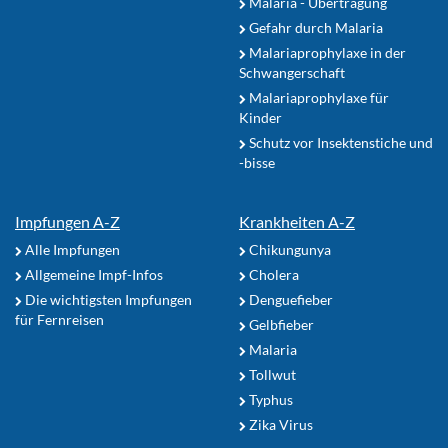
Malaria - Übertragung
Gefahr durch Malaria
Malariaprophylaxe in der
Schwangerschaft
Malariaprophylaxe für
Kinder
Schutz vor Insektenstiche und
-bisse
Impfungen A-Z
Krankheiten A-Z
Alle Impfungen
Chikungunya
Allgemeine Impf-Infos
Cholera
Die wichtigsten Impfungen
Denguefieber
für Fernreisen
Gelbfieber
Malaria
Tollwut
Typhus
Zika Virus