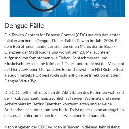
Dengue Fälle
Die Taiwan Centers for Disease Control (CDC) melden den ersten
lokal erworbenen Dengue-Fieber-Fall in Taiwan im Jahr 2026. Bei
dem Betroffenen handelt es sich um einen Mann, der im Bezirk
Qianzhen der Stadt Kaohsiung wohnt. Am 23. Mai suchte er
aufgrund von Symptomen wie Fieber, Kopfschmerzen und
Muskelschmerzen eine Klinik auf. Es bestand zunächst der Verdacht
auf Dengue-Fieber. Der positive Befund sowohl im NS1-Schnelltest
als auch mittels PCR bestätigte schließlich eine Infektion mit dem
Dengue-Virus-Typ 1.
Die CDC teilte mit, dass sich die Aktivitäten des Patienten während
der Inkubationszeit hauptsächlich auf seinen Wohnsitz und seinen
Arbeitsplatz im Bezirk Qianzhen konzentrierten und er keine
Auslandsreisen unternommen hatte. Es ist daher davon auszugehen,
dass es sich hier um einen lokal erworbenen Fall handelt.
Nach Angaben der CDC wurden in Taiwan in diesem Jahr bislang