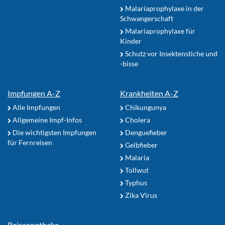
Malariaprophylaxe in der
Schwangerschaft
Malariaprophylaxe für
Kinder
Schutz vor Insektenstiche und
-bisse
Impfungen A-Z
Krankheiten A-Z
Alle Impfungen
Chikungunya
Allgemeine Impf-Infos
Cholera
Die wichtigsten Impfungen
Denguefieber
für Fernreisen
Gelbfieber
Malaria
Tollwut
Typhus
Zika Virus
Reiseapotheke