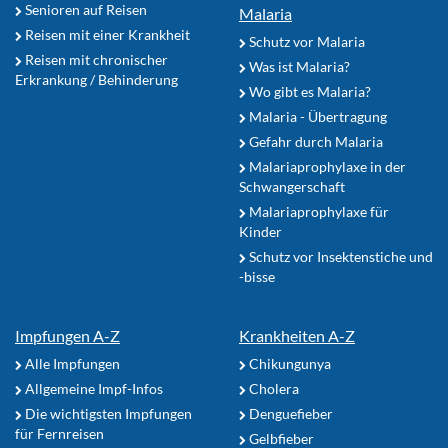
Senioren auf Reisen
Malaria
Reisen mit einer Krankheit
Schutz vor Malaria
Reisen mit chronischer
Was ist Malaria?
Erkrankung / Behinderung
Wo gibt es Malaria?
Malaria - Übertragung
Gefahr durch Malaria
Malariaprophylaxe in der
Schwangerschaft
Malariaprophylaxe für
Kinder
Schutz vor Insektenstiche und
-bisse
Impfungen A-Z
Krankheiten A-Z
Alle Impfungen
Chikungunya
Allgemeine Impf-Infos
Cholera
Die wichtigsten Impfungen
Denguefieber
für Fernreisen
Gelbfieber