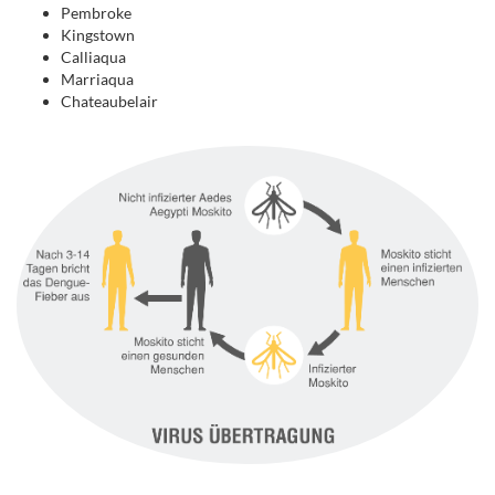
Pembroke
Kingstown
Calliaqua
Marriaqua
Chateaubelair
.
.