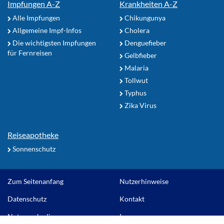
Impfungen A-Z
Krankheiten A-Z
Alle Impfungen
Chikungunya
Allgemeine Impf-Infos
Cholera
Die wichtigsten Impfungen
Denguefieber
für Fernreisen
Gelbfieber
Malaria
Tollwut
Typhus
Zika Virus
Reiseapotheke
Sonnenschutz
Zum Seitenanfang
Nutzerhinweise
Datenschutz
Kontakt
Nutzungsbedingungen
Impressum