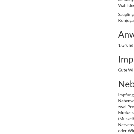
Wahl des
Säuglin
Konjugat
Anw
1 Grundi
Imp
Gute Wir
Neb
Impfunge
Nebenwir
zwei Pro
Muskelsc
(Muskelh
Nervensy
oder Wir