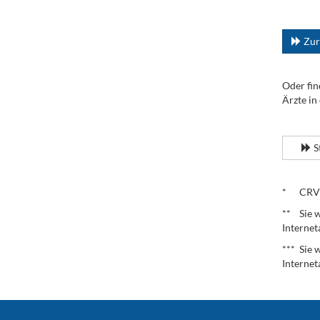
...
Zur
Oder fin
Ärzte in
.
S
.
* CRV – 
** Sie w
Internet
*** Sie 
Internet