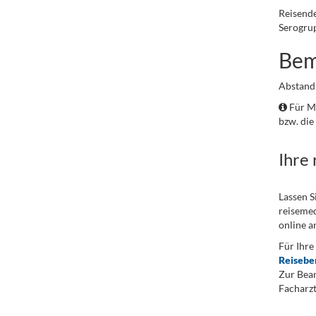
Reisende
Serogru
Bem
Abstand 
Für Me
bzw. die
Ihre
Lassen S
reisemed
online a
Für Ihre
Reisebe
Zur Bean
Facharzt
.