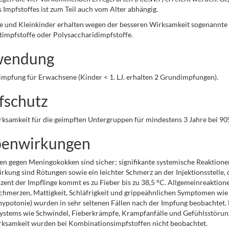
 Impfstoffes ist zum Teil auch vom Alter abhängig.
ge und Kleinkinder erhalten wegen der besseren Wirksamkeit sogenann
impfstoffe oder Polysaccharidimpfstoffe.
endung
mpfung für Erwachsene (Kinder < 1. LJ. erhalten 2 Grundimpfungen).
fschutz
ksamkeit für die geimpften Untergruppen für mindestens 3 Jahre bei 9
enwirkungen
n gegen Meningokokken sind sicher; signifikante systemische Reaktionen 
kung sind Rötungen sowie ein leichter Schmerz an der Injektionsstelle, 
zent der Impflinge kommt es zu Fieber bis zu 38,5 °C. Allgemeinreaktio
hmerzen, Mattigkeit, Schläfrigkeit und grippeähnlichen Symptomen wie
ypotonie) wurden in sehr seltenen Fällen nach der Impfung beobachtet. 
stems wie Schwindel, Fieberkrämpfe, Krampfanfälle und Gefühlsstörungen
ksamkeit wurden bei Kombinationsimpfstoffen nicht beobachtet.