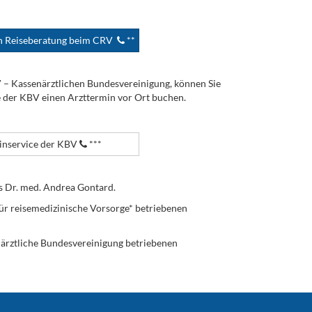
en Reiseberatung beim CRV
**
V – Kassenärztlichen Bundesvereinigung, können Sie
e der KBV einen Arzttermin vor Ort buchen.
nservice der KBV
***
s Dr. med. Andrea Gontard.
ür reisemedizinische Vorsorge* betriebenen
enärztliche Bundesvereinigung betriebenen