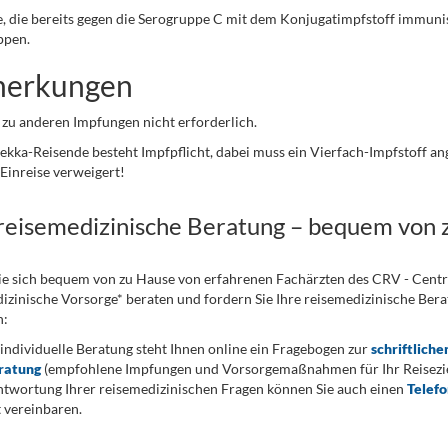
, die bereits gegen die Serogruppe C mit dem Konjugatimpfstoff immunis
ppen.
erkungen
zu anderen Impfungen nicht erforderlich.
kka-Reisende besteht Impfpflicht, dabei muss ein Vierfach-Impfstoff a
 Einreise verweigert!
 reisemedizinische Beratung – bequem von 
ie sich bequem von zu Hause von erfahrenen Fachärzten des CRV - Cent
izinische Vorsorge* beraten und fordern Sie Ihre reisemedizinische Berat
n:
 individuelle Beratung steht Ihnen online ein Fragebogen zur
schriftliche
ratung
(empfohlene Impfungen und Vorsorgemaßnahmen für Ihr Reiseziel
twortung Ihrer reisemedizinischen Fragen können Sie auch einen
Telef
 vereinbaren.