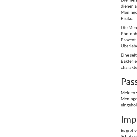
dienen a
Meningok
Risiko.
Die Meni
Photopho
Prozent 
Überlebe
Eine sel
Bakterie
charakter
Pas
Meiden 
Meningok
eingehol
Imp
Es gibt 
Schutz g