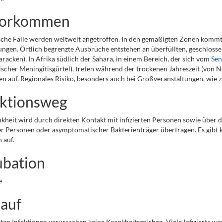
orkommen
che Fälle werden weltweit angetroffen. In den gemäßigten Zonen komm
ngen. Örtlich begrenzte Ausbrüche entstehen an überfüllten, geschlos
aracken). In Afrika südlich der Sahara, in einem Bereich, der sich vom
Sen
ischer Meningitisgürtel), treten während der trockenen Jahreszeit (vo
n auf. Regionales Risiko, besonders auch bei Großveranstaltungen, wie z.
ektionsweg
kheit wird durch direkten Kontakt mit infizierten Personen sowie über 
ter Personen oder asymptomatischer Bakterienträger übertragen. Es gibt ke
 auf.
ubation
e
lauf
ten Infektionen verursachen keine Krankheitszeichen. Viele Infizierte 