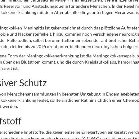
ls Reservoir und Ansteckungsquelle für andere Menschen. In der Regel ni
okkenerkrankung mit dem Alter ab; allerdings unterliegen Heranwachs
ngokokken-Meningitis ist gekennzeichnet durch das plötzliche Auftreten
bie und Nackensteifigkeit, hinzu kommen noch verschiedene neurologisc
der Fälle tödlich, selbst bei unmittelbar einsetzender antibiotischer B
nden leiden bis zu 20 Prozent unter bleibenden neurologischen Folgeer
tene Form der Meningokokkenerkrankung ist die Meningokokkensepsis, be
n über den Blutstrom kommt, und die durch Kreislaufkollaps, hämorrha
isiert ist.
siver Schutz
von Menschenansammlungen in beengter Umgebung in Endemiegebieten. N
okkenerkrankung leidet, sollte ärztlicher Rat hinsichtlich einer Chem
t werden.
fstoff
verschiedene Impfstoffe, die gegen einzelne Erregertypen eingesetzt wer
egen die vier vorkommenden Erregerarten (A,C,W,Y) erreicht werden. Gege