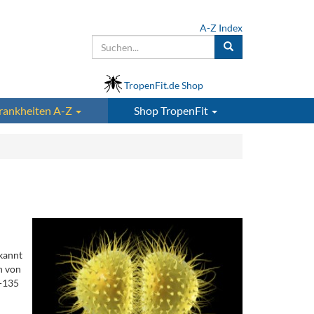
A-Z Index
TropenFit.de Shop
rankheiten A-Z
Shop
TropenFit
kannt
n von
W-135