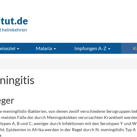
itut.de
d heimkehren
eiseziel
Malaria
Impfungen A-Z
K
ingitis
eger
a-meningitidis-Bakterien, von denen zwölf verschiedene Serogruppen be
e meisten Fälle der durch Meningokokken verursachten Krankheit werde
typen A, B und C, weniger durch Infektionen mit den Serotypen Y und 
ht. Epidemien in Afrika werden in der Regel durch N. meningitidis Typ A
t.