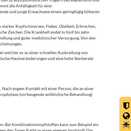
mmt die Anfälligkeit für eine
ende und junge Erwachsene einem geringfügig höheren
 starker Kopfschmerzen, Fieber, Übelkeit, Erbrechen,
he Zeichen. Die Krankheit endet in fünf bis zehn
ehandlung und guter medizinischer Versorgung. Von den
scheinungen.
i welcher es zu einer schnellen Ausbreitung von
gische Hautveränderungen und eine hohe Sterberate
ach engem Kontakt mit einer Person, die an einer
oprophylaxe (vorbeugende antibiotische Behandlung)
den. Bei Kombinationsimpfstoffen kann zum Beispiel ein
n den Typen B gibt es einen eigenen Impfstoff. Die