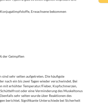
te Konjugatimpfstoffe, Erwachsene bekommen
0% der Geimpften
sind sehr selten aufgetreten. Die häufigste
der nach ein bis zwei Tagen wieder verschwindet. Bei
nen mit erhöhter Temperatur/Fieber, Kopfschmerzen,
 Schüttelfrost oder eine Verminderung des Muskeltonus
Ebenfalls sehr selten wurde über Reaktionen des
 berichtet. Signifikante Unterschiede bei Sicherheit