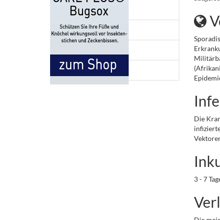
Tollwut
V
Typhus
Sporadis
Erkranku
Zika Virus
Militärb
(Afrikan
Alle Krankheiten A-Z
Epidemie
Inf
Die Kran
infizier
Vektoren
Ink
3 - 7 Tag
Ver
Die meis