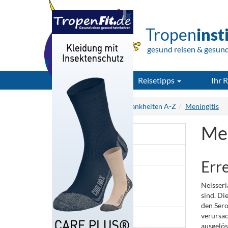
Tropen
inst
gesund reisen & gesun
Reisetipps
Ihr R
Tropeninstitut.de
Krankheiten A-Z
Meningitis
Men
Chikungunya
Cholera
Err
Denguefieber
Neisseri
sind. Di
Gelbfieber
den Sero
verursac
Malaria
ausgelös