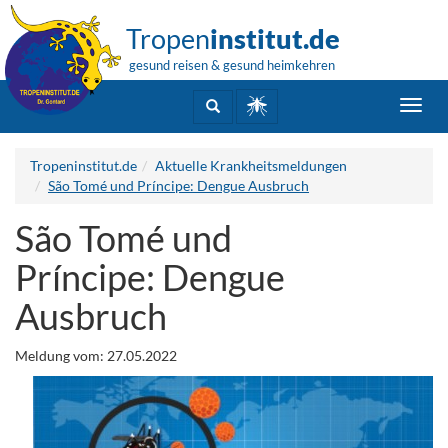
Tropen
institut.de
gesund reisen & gesund heimkehren
Toggl
navig
Tropeninstitut.de
Aktuelle Krankheitsmeldungen
São Tomé und Príncipe: Dengue Ausbruch
São Tomé und
Príncipe: Dengue
Ausbruch
Meldung vom: 27.05.2022