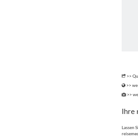
.
>> Qu
>> wei
>> we
Ihre
Lassen S
reisemed