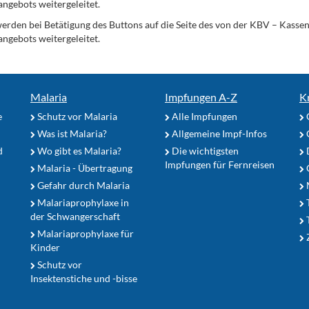
angebots weitergeleitet.
werden bei Betätigung des Buttons auf die Seite des von der KBV – Kass
angebots weitergeleitet.
Malaria
Impfungen A-Z
K
e
Schutz vor Malaria
Alle Impfungen
Was ist Malaria?
Allgemeine Impf-Infos
d
Wo gibt es Malaria?
Die wichtigsten
Impfungen für Fernreisen
Malaria - Übertragung
G
Gefahr durch Malaria
Malariaprophylaxe in
der Schwangerschaft
Malariaprophylaxe für
Z
Kinder
Schutz vor
Insektenstiche und -bisse