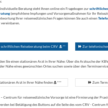
n:
 individuelle Beratung steht Ihnen online ein Fragebogen zur
schriftliche
ratung
(empfohlene Impfungen und Vorsorgemaßnahmen für Ihr Reiseziel
twortung Ihrer reisemedizinischen Fragen können Sie auch einen
Telef
 vereinbaren.
 schriftlichen Reiseberatung beim CRV
**
Zur telefonisch
den Sie einen stationären Arzt in Ihrer Nähe: Über die Arztsuche der KB
 der Nähe eines gewünschten Ortes suchen sowie über den Terminservic
tationären Arzt in Ihrer Nähe finden
***
Zum Termi
Centrum für reisemedizinische Vorsorge ist eine Firmierung der Praxi
erden bei Betätigung des Buttons auf die Seite des vom CRV - Centrum f