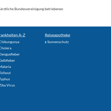
enärztliche Bundesvereinigung betriebenen
rankheiten A-Z
Reiseapotheke
Chikungunya
Sonnenschutz
Cholera
Denguefieber
elbfieber
Malaria
Tollwut
Typhus
ika Virus