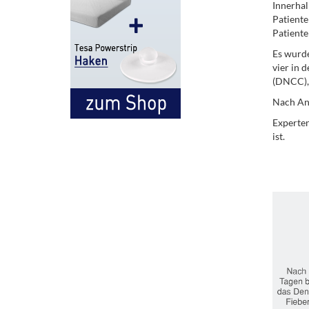
Innerhal
Patiente
Patiente
Es wurde
vier in 
(DNCC), 
Nach An
Experten
ist.
.
.
.