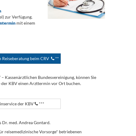
n
) zur Verfügung.
ontermin
mit einem
en Reiseberatung beim CRV
**
V – Kassenärztlichen Bundesvereinigung, können Sie
e der KBV einen Arzttermin vor Ort buchen.
nservice der KBV
***
s Dr. med. Andrea Gontard.
ür reisemedizinische Vorsorge* betriebenen