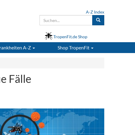
A-Z Index
TropenFit.de Shop
rankheiten A-Z
Shop
TropenFit
e Fälle