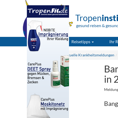
Tropen
inst
gesund reisen & gesun
Reisetipps
Ihr R
Tropeninstitut.de
Aktuelle Krankheitsmeldungen
Ban
in 
Meldung
Bang
.