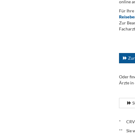
online a
Für Ihre
Reisebe
Zur Bean
Facharzt
.
...
Zur
Oder fin
Ärzte in
.
S
.
* CRV – 
** Sie w