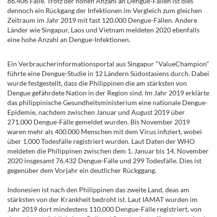
86.406 Fälle. Trotz der hohen Anzahl an Dengue-Fällen ist dies
dennoch ein Rückgang der Infektionen im Vergleich zum gleichen
Zeitraum im Jahr 2019 mit fast 120.000 Dengue-Fällen. Andere
Länder wie Singapur, Laos und Vietnam meldeten 2020 ebenfalls
eine hohe Anzahl an Dengue-Infektionen.
Ein Verbraucherinformationsportal aus Singapur "ValueChampion"
führte eine Dengue-Studie in 12 Ländern Südostasiens durch. Dabei
wurde festgestellt, dass die Philippinen die am stärksten von
Dengue gefährdete Nation in der Region sind. Im Jahr 2019 erklärte
das philippinische Gesundheitsministerium eine nationale Dengue-
Epidemie, nachdem zwischen Januar und August 2019 über
271.000 Dengue-Fälle gemeldet wurden. Bis November 2019
waren mehr als 400.000 Menschen mit dem Virus infiziert, wobei
über 1.000 Todesfälle registriert wurden. Laut Daten der WHO
meldeten die Philippinen zwischen dem 1. Januar bis 14. November
2020 insgesamt 76.432 Dengue-Fälle und 299 Todesfälle. Dies ist
gegenüber dem Vorjahr ein deutlicher Rückggang.
Indonesien ist nach den Philippinen das zweite Land, deas am
stärksten von der Krankheit bedroht ist. Laut IAMAT wurden im
Jahr 2019 dort mindestens 110.000 Dengue-Fälle registriert, von