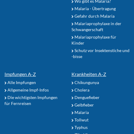
Wo gibt es Malaria?
Malaria - Übertragung
Gefahr durch Malaria
Malariaprophylaxe in der
Schwangerschaft
Malariaprophylaxe für
Kinder
Schutz vor Insektenstiche und
-bisse
Impfungen A-Z
Krankheiten A-Z
Alle Impfungen
Chikungunya
Allgemeine Impf-Infos
Cholera
Die wichtigsten Impfungen
Denguefieber
für Fernreisen
Gelbfieber
Malaria
Tollwut
Typhus