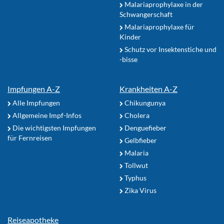
Malariaprophylaxe in der
Schwangerschaft
Malariaprophylaxe für
Kinder
Schutz vor Insektenstiche und
-bisse
Impfungen A-Z
Krankheiten A-Z
Alle Impfungen
Chikungunya
Allgemeine Impf-Infos
Cholera
Die wichtigsten Impfungen
Denguefieber
für Fernreisen
Gelbfieber
Malaria
Tollwut
Typhus
Zika Virus
Reiseapotheke