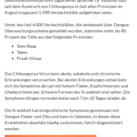
Gesundheitsministeriums sagte deren Sprecher Or Vandine, dass
seit dem Ausbruch von Chikungunya in fast allen Provinzen im
August insgesamt 5.998 Verdachtsfälle aufgetreten seien.
Unter den fast 6.000 Verdachtsfällen, die landesweit über Dengue-
Überwachungssysteme gemeldet wurden, stammten mehr als 80
Prozent der Fälle aus den folgenden Provinzen:
Siem Reap
Takeo
Preah Vihear
Das Chikungunya-Virus kann akute, subakute und chronische
Erkrankungen verursachen. Bei akuten Erkrankungen entwickeln
sich die Symptome abrupt mit hohem Fieber, Kopfschmerzen und
Gliederschmerzen. Schwere Formen der Krankheit sind selten. Die
Symptome klingen normalerweise nach 7 bis 10 Tagen wieder ab.
Die Krankheit hat einige klinische Symptome gemeinsam mit
Dengue-Fieber und Zika und kann in Gebieten, in denen diese
Krankheiten ebenfalls häufig vorkommen, falsch diagnostiziert
werden.