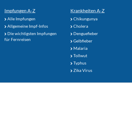
Impfungen A-Z
Krankheiten A-Z
Alle Impfungen
Chikungunya
Allgemeine Impf-Infos
Cholera
Die wichtigsten Impfungen
Denguefieber
für Fernreisen
Gelbfieber
Malaria
Tollwut
Typhus
Zika Virus
Reiseapotheke
Sonnenschutz
Mückenschutz Tipps
Ihr Reiseziel
Zum Seitenanfang
Nutzerhinweise
TropenFit.de Shop
Datenschutz
Kontakt