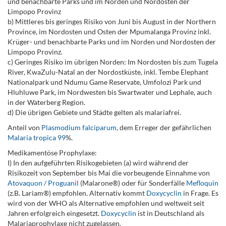
und benachbarte Parks und im Norden und Nordosten der
Limpopo Provinz
b) Mittleres bis geringes Risiko von Juni bis August in der Northern
Province, im Nordosten und Osten der Mpumalanga Provinz inkl.
Krüger- und benachbarte Parks und im Norden und Nordosten der
Limpopo Provinz.
c) Geringes Risiko im übrigen Norden: Im Nordosten bis zum Tugela
River, KwaZulu-Natal an der Nordostküste, inkl. Tembe Elephant
Nationalpark und Ndumu Game Reservate, Umfolozi Park und
Hluhluwe Park, im Nordwesten bis Swartwater und Lephale, auch
in der Waterberg Region.
d) Die übrigen Gebiete und Städte gelten als malariafrei.
Anteil von
Plasmodium falciparum
, dem Erreger der gefährlichen
Malaria tropica 99
%.
Medikamentöse Prophylaxe:
I) In den aufgeführten Risikogebieten (a) wird während der
Risikozeit von September bis Mai die vorbeugende Einnahme von
Atovaquon / Proguanil
(Malarone®) oder für Sonderfälle
Mefloquin
(z.B. Lariam®) empfohlen. Alternativ kommt
Doxycyclin
in Frage. Es
wird von der WHO als Alternative empfohlen und weltweit seit
Jahren erfolgreich eingesetzt.
Doxycyclin
ist in Deutschland als
Malariaprophylaxe nicht zugelassen.