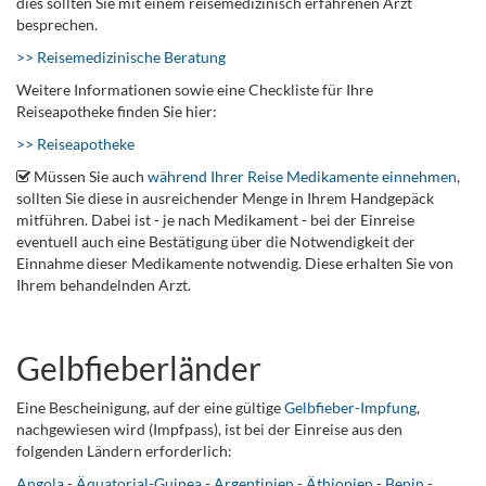
dies sollten Sie mit einem reisemedizinisch erfahrenen Arzt
besprechen.
>> Reisemedizinische Beratung
Weitere Informationen sowie eine Checkliste für Ihre
Reiseapotheke finden Sie hier:
>> Reiseapotheke
Müssen Sie auch
während Ihrer Reise Medikamente einnehmen
,
sollten Sie diese in ausreichender Menge in Ihrem Handgepäck
mitführen. Dabei ist - je nach Medikament - bei der Einreise
eventuell auch eine Bestätigung über die Notwendigkeit der
Einnahme dieser Medikamente notwendig. Diese erhalten Sie von
Ihrem behandelnden Arzt.
Gelbfieberländer
Eine Bescheinigung, auf der eine gültige
Gelbfieber-Impfung
,
nachgewiesen wird (Impfpass), ist bei der Einreise aus den
folgenden Ländern erforderlich:
Angola
-
Äquatorial-Guinea
-
Argentinien
-
Äthiopien
-
Benin
-