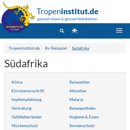
Tropen
institut.de
gesund reisen & gesund heimkehren
Toggl
navig
Tropeninstitut.de
Ihr Reiseziel
Südafrika
Südafrika
Klima
Reisezeiten
Einreisevorschrift
Aktuelles
Impfempfehlung
Malaria
Vertretung
Reiseapotheke
Gelbfieberländer
Hygiene & Essen
Mückenschutz
Sonnenschutz