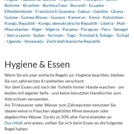
Bolivien
-
Brasilien
-
Burkina Faso
-
Burundi
-
Ecuador
-
Elfenbeinküste
-
Französisch Guayana
-
Gabun
-
Gambia
-
Ghana
-
Guinea
-
Guinea-Bissau
-
Guyana
-
Kamerun
-
Kenia
-
Kolumbien
-
Kongo, Republik
-
Kongo, demokratische Republik
-
Liberia
-
Mali
-
Mauretanien
-
Niger
-
Nigeria
-
Panama
-
Paraguay
-
Peru
-
Senegal
-
Sierra Leone
-
Sudan
-
Surinam
-
Togo
-
Trinidad & Tobago
-
Tschad
-
Uganda
-
Venezuela
-
Zentralafrikanische Republik
Hygiene & Essen
Wenn Sie ein paar einfache Regeln zur Hygiene beachten, bleiben
Sie von zahlreichen Krankheiten verschont:
Vor dem Essen und nach der Toilette immer Hände waschen - am
besten mit eigener Seife - und keine benutzten Handtücher zum
Abtrocknen verwenden.
Als Trinkwasser oder Wasser zum Zähneputzen benutzen Sie
idealerweise in Flaschen abgefülltes Mineralwasser oder
abgekochtes Wasser. Da bis zu 50% aller Fernreisenden an
Durchfall
, erkranken, sollten Sie sich beim Essen an die folgende
Regel halten: