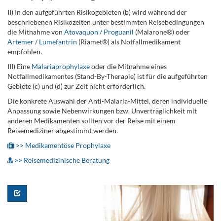
II) In den aufgeführten Risikogebieten (b) wird während der
beschriebenen Risikozeiten unter bestimmten Reisebedingungen
die Mitnahme von
Atovaquon / Proguanil
(Malarone®) oder
Artemer / Lumefantrin
(Riamet®) als Notfallmedikament
empfohlen.
III) Eine
Malariaprophylaxe
oder die Mitnahme eines
Notfallmedikamentes (Stand-By-Therapie) ist für die aufgeführten
Gebiete (c) und (d) zur Zeit nicht erforderlich.
Die konkrete Auswahl der Anti-Malaria-Mittel, deren individuelle
Anpassung sowie Nebenwirkungen bzw. Unverträglichkeit mit
anderen Medikamenten sollten vor der Reise mit einem
Reisemediziner abgestimmt werden.
>> Medikamentöse Prophylaxe
>> Reisemedizinische Beratung
.