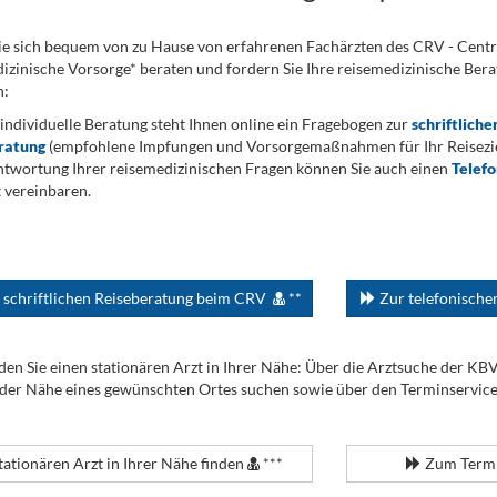
ie sich bequem von zu Hause von erfahrenen Fachärzten des CRV - Cent
izinische Vorsorge* beraten und fordern Sie Ihre reisemedizinische Berat
n:
 individuelle Beratung steht Ihnen online ein Fragebogen zur
schriftliche
ratung
(empfohlene Impfungen und Vorsorgemaßnahmen für Ihr Reiseziel
twortung Ihrer reisemedizinischen Fragen können Sie auch einen
Telef
 vereinbaren.
 schriftlichen Reiseberatung beim CRV
**
Zur telefonisch
den Sie einen stationären Arzt in Ihrer Nähe: Über die Arztsuche der KB
 der Nähe eines gewünschten Ortes suchen sowie über den Terminservic
tationären Arzt in Ihrer Nähe finden
***
Zum Termi