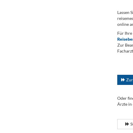
Lassen S
reisemed
online a
Für Ihre
Reisebe
Zur Bean
Facharzt
.
...
Zur
Oder fin
Ärzte in
.
S