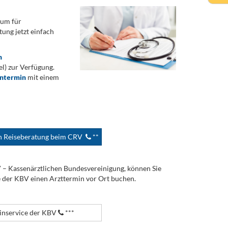
rum für
ung jetzt einfach
n
) zur Verfügung.
ontermin
mit einem
en Reiseberatung beim CRV
**
V – Kassenärztlichen Bundesvereinigung, können Sie
e der KBV einen Arzttermin vor Ort buchen.
nservice der KBV
***