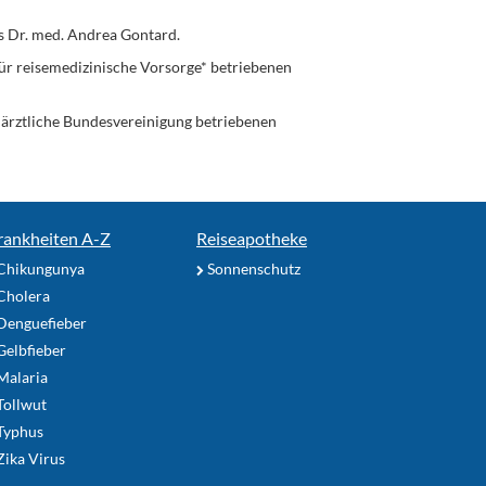
s Dr. med. Andrea Gontard.
ür reisemedizinische Vorsorge* betriebenen
enärztliche Bundesvereinigung betriebenen
rankheiten A-Z
Reiseapotheke
Chikungunya
Sonnenschutz
Cholera
Denguefieber
elbfieber
Malaria
Tollwut
Typhus
ika Virus