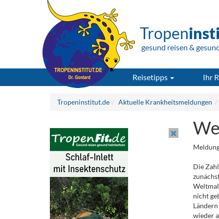
Tropen
inst
gesund reisen & gesun
Reisetipps
Ihr R
Tropeninstitut.de
Aktuelle Krankheitsmeldungen
Wel
Meldung
Die Zahl
zunächst
Weltmala
nicht ge
Ländern 
wieder a