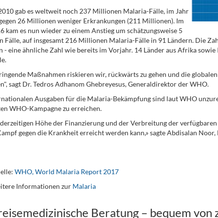
2010 gab es weltweit noch 237 Millionen Malaria-Fälle, im Jahr
egen 26 Millionen weniger Erkrankungen (211 Millionen). Im
6 kam es nun wieder zu einem Anstieg um schätzungsweise 5
n Fälle, auf insgesamt 216 Millionen Malaria-Fälle in 91 Ländern. Die Z
 - eine ähnliche Zahl wie bereits im Vorjahr. 14 Länder aus Afrika sowie
le.
ingende Maßnahmen riskieren wir, rückwärts zu gehen und die globalen 
n", sagt Dr. Tedros Adhanom Ghebreyesus, Generaldirektor der WHO.
rnationalen Ausgaben für die Malaria-Bekämpfung sind laut WHO unzurei
ten WHO-Kampagne zu erreichen.
 derzeitigen Höhe der Finanzierung und der Verbreitung der verfügbare
ampf gegen die Krankheit erreicht werden kann,» sagte Abdisalan Noor, Le
elle:
WHO, World Malaria Report 2017
itere Informationen zur
Malaria
 reisemedizinische Beratung – bequem von 