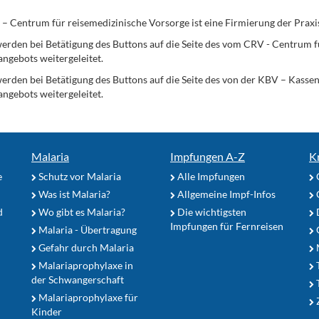
Centrum für reisemedizinische Vorsorge ist eine Firmierung der Praxi
erden bei Betätigung des Buttons auf die Seite des vom CRV - Centrum f
angebots weitergeleitet.
werden bei Betätigung des Buttons auf die Seite des von der KBV – Kass
angebots weitergeleitet.
Malaria
Impfungen A-Z
K
e
Schutz vor Malaria
Alle Impfungen
Was ist Malaria?
Allgemeine Impf-Infos
d
Wo gibt es Malaria?
Die wichtigsten
Impfungen für Fernreisen
Malaria - Übertragung
G
Gefahr durch Malaria
Malariaprophylaxe in
der Schwangerschaft
Malariaprophylaxe für
Z
Kinder