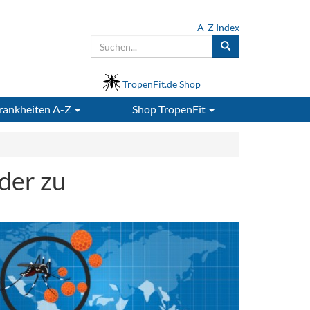
A-Z Index
TropenFit.de Shop
rankheiten A-Z
Shop
TropenFit
der zu