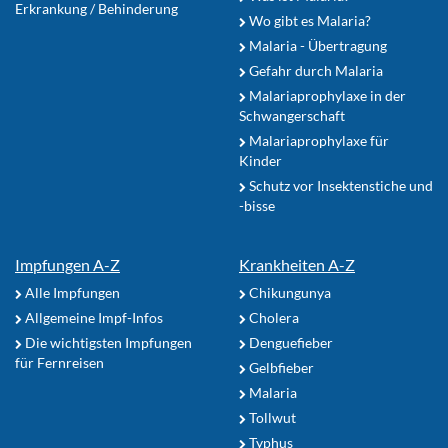
Erkrankung / Behinderung
Wo gibt es Malaria?
Malaria - Übertragung
Gefahr durch Malaria
Malariaprophylaxe in der
Schwangerschaft
Malariaprophylaxe für
Kinder
Schutz vor Insektenstiche und
-bisse
Impfungen A-Z
Krankheiten A-Z
Alle Impfungen
Chikungunya
Allgemeine Impf-Infos
Cholera
Die wichtigsten Impfungen
Denguefieber
für Fernreisen
Gelbfieber
Malaria
Tollwut
Typhus