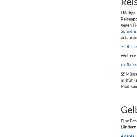
Rei
Häufige 
Reiseapo
gegen F
Sonnens
erfahren
>> Reise
Weitere 
>> Reis
Müsse
mitführe
Medikame
Gel
Eine Bes
Ländern 
Angola