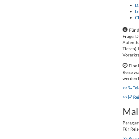
D
L
C
Für 
Frage. D
Aufentha
Tieren).
Vorerkra
Eine 
Reise wa
werden 
>>
Tel
>>
Re
Mal
Paraguay
Für Reis
>> Reise