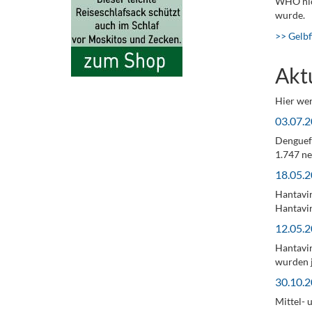
WHO nic
wurde.
>> Gelbf
Akt
Hier wer
03.07.2
Denguef
1.747 ne
18.05.2
Hantavir
Hantavir
12.05.2
Hantavir
wurden j
30.10.2
Mittel- 