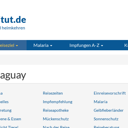
itut.de
d heimkehren
eiseziel
Malaria
Impfungen A-Z
K
raguay
ma
Reisezeiten
Einreisevorschrift
elles
Impfempfehlung
Malaria
retung
Reiseapotheke
Gelbfieberländer
ene & Essen
Mückenschutz
Sonnenschutz
icht Tiere!
Nach der Reise
Reiseberatung