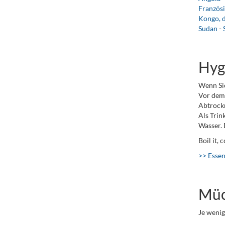
Französ
Kongo, 
Sudan
-
Hyg
Wenn Sie
Vor dem 
Abtrock
Als Trin
Wasser. 
Boil it, 
>> Essen
Müc
Je wenig