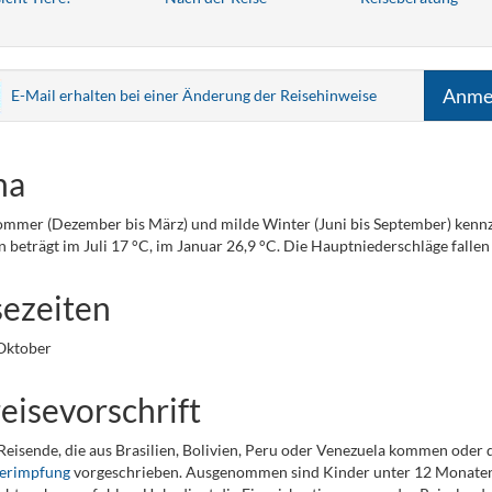
Anme
E-Mail erhalten bei einer Änderung der Reisehinweise
ma
mmer (Dezember bis März) und milde Winter (Juni bis September) kennz
 beträgt im Juli 17 °C, im Januar 26,9 °C. Die Hauptniederschläge falle
sezeiten
Oktober
eisevorschrift
 Reisende, die aus Brasilien, Bolivien, Peru oder Venezuela kommen oder de
berimpfung
vorgeschrieben. Ausgenommen sind Kinder unter 12 Monaten