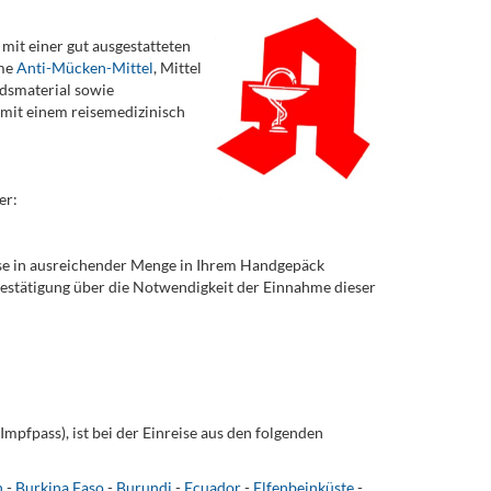
 mit einer gut ausgestatteten
ame
Anti-Mücken-Mittel
, Mittel
ndsmaterial sowie
e mit einem reisemedizinisch
er:
iese in ausreichender Menge in Ihrem Handgepäck
 Bestätigung über die Notwendigkeit der Einnahme dieser
Impfpass), ist bei der Einreise aus den folgenden
n
-
Burkina Faso
-
Burundi
-
Ecuador
-
Elfenbeinküste
-