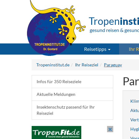
Tropen
inst
gesund reisen & gesun
Reisetipps
Ihr R
Tropeninstitut.de
Ihr Reiseziel
Paraguay
Pa
Infos für 350 Reiseziele
Aktuelle Meldungen
Kli
Insektenschutz passend für Ihr
Aktu
Reiseziel
Vert
Hygi
Vors