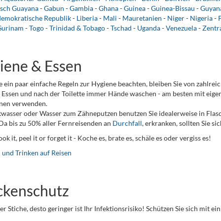
isch Guayana
-
Gabun
-
Gambia
-
Ghana
-
Guinea
-
Guinea-Bissau
-
Guyan
demokratische Republik
-
Liberia
-
Mali
-
Mauretanien
-
Niger
-
Nigeria
-
Surinam
-
Togo
-
Trinidad & Tobago
-
Tschad
-
Uganda
-
Venezuela
-
Zentr
iene & Essen
 ein paar einfache Regeln zur Hygiene beachten, bleiben Sie von zahlrei
Essen und nach der Toilette immer Hände waschen - am besten mit eigen
nen verwenden.
kwasser oder Wasser zum Zähneputzen benutzen Sie idealerweise in Flas
Da bis zu 50% aller Fernreisenden an
Durchfall
, erkranken, sollten Sie s
cook it, peel it or forget it - Koche es, brate es, schäle es oder vergiss es!
 und Trinken auf Reisen
kenschutz
er Stiche, desto geringer ist Ihr Infektionsrisiko! Schützen Sie sich mit