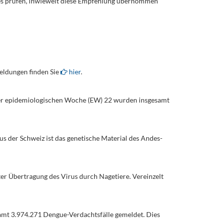
s prüfen, inwieweit diese Empfehlung übernommen
eldungen finden Sie
hier
.
der epidemiologischen Woche (EW) 22 wurden insgesamt
us der Schweiz ist das genetische Material des Andes-
gter Übertragung des Virus durch Nagetiere. Vereinzelt
amt 3.974.271 Dengue-Verdachtsfälle gemeldet. Dies