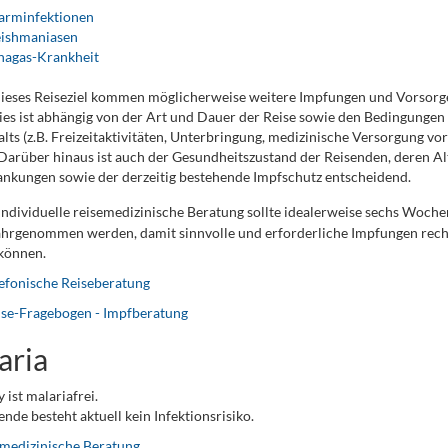
arminfektionen
eishmaniasen
hagas-Krankheit
dieses Reiseziel kommen möglicherweise weitere Impfungen und Vorso
ies ist abhängig von der Art und Dauer der Reise sowie den Bedingunge
lts (z.B. Freizeitaktivitäten, Unterbringung, medizinische Versorgung vor
 Darüber hinaus ist auch der Gesundheitszustand der Reisenden, deren Al
nkungen sowie der derzeitig bestehende Impfschutz entscheidend.
individuelle reisemedizinische Beratung sollte idealerweise sechs Woche
hrgenommen werden, damit sinnvolle und erforderliche Impfungen recht
können.
efonische Reiseberatung
ise-Fragebogen - Impfberatung
aria
 ist malariafrei.
ende besteht aktuell kein Infektionsrisiko.
medizinische Beratung