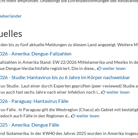
ht mehr empfohlen. Unbedingt die Einreisbestimmungen des Reiselande
ieberländer
uelles
den bis zu fünf aktuelle Meldungen zu diesem Land angezeigt. Weitere M
026 - Amerika: Dengue-Fallzahlen
allzahlen in Amerika Stand: EW 22/2026 Mittelamerika und Mexiko In 
ue Dengue-Verdachtsfälle registriert. Die in diese...
weiter lesen
026 - Studie: Hantavirus bis zu 6 Jahre im Körper nachweisbar
us-Studie . Laut einer durch Experten geprüften (peer-reviewed) Studie a
us auch fast sechs Jahre nach einer Infektion noch i...
weiter lesen
026 - Paraguay: Hantavirus Fälle
us-Fälle . In Paraguay gilt die Westregion (Chaco) als Gebiet mit bestäti
edoch auch Fälle in den Regionen d...
weiter lesen
025 - Amerika: Dengue Fälle
und Südamerika. In der KW40 des Jahres 2025 wurden in Amerika insges