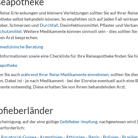
seapotheke
Reise-Erkrankungen und kleinere Verletzungen sollten Sie auf Ihrer Reise
theke selbst behandeln können. So empfehlen sich auf jeden Fall wirks
ieber, Schmerzen und
Durchfall
, Desinfektionsmittel, Pflaster und Verba
chutzmittel
. Weitere Medikamente können sinnvoll sein - dies sollten Si
en Arzt besprechen.
medizinische Beratung
Informationen sowie eine Checkliste für Ihre Reiseapotheke finden Sie hi
eapotheke
n Sie auch
während Ihrer Reise Medikamente einnehmen
, sollten Sie d
n. Dabei ist - je nach Medikament - bei der Einreise eventuell auch eine
nte notwendig. Diese erhalten Sie von Ihrem behandelnden Arzt.
bfieberländer
cheinigung, auf der eine gültige
Gelbfieber-Impfung
, nachgewiesen wird (
erforderlich:
-
Äquatorial-Guinea
-
Argentinien
-
Äthiopien
-
Benin
-
Bolivien
-
Brasilie