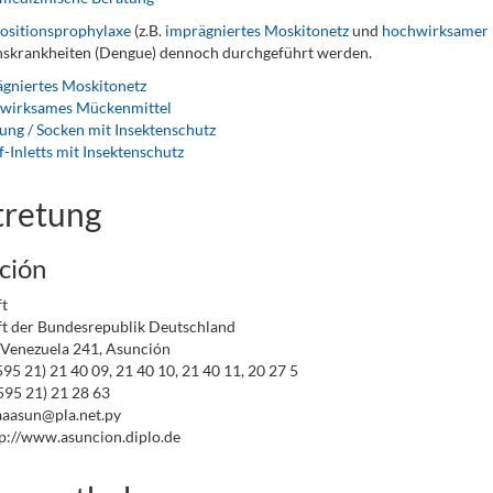
ositionsprophylaxe
(z.B.
imprägniertes Moskitonetz
und
hochwirksamer
nskrankheiten (Dengue) dennoch durchgeführt werden.
gniertes Moskitonetz
wirksames Mückenmittel
ung / Socken mit Insektenschutz
f-Inletts mit Insektenschutz
tretung
ción
t
t der Bundesrepublik Deutschland
 Venezuela 241, Asunción
0595 21) 21 40 09, 21 40 10, 21 40 11, 20 27 5
595 21) 21 28 63
aaasun@pla.net.py
p://www.asuncion.diplo.de