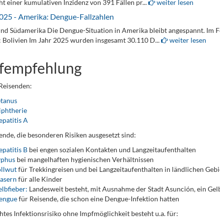
ht einer kumulativen Inzidenz von 391 Fällen pr...
weiter lesen
025 - Amerika: Dengue-Fallzahlen
und Südamerika Die Dengue-Situation in Amerika bleibt angespannt. Im F
 Bolivien Im Jahr 2025 wurden insgesamt 30.110 D...
weiter lesen
fempfehlung
 Reisenden:
etanus
iphtherie
patitis A
ende, die besonderen Risiken ausgesetzt sind:
patitis B
bei engen sozialen Kontakten und Langzeitaufenthalten
yphus
bei mangelhaften hygienischen Verhältnissen
llwut
für Trekkingreisen und bei Langzeitaufenthalten in ländlichen Geb
asern
für alle Kinder
lbfieber:
Landesweit besteht, mit Ausnahme der Stadt Asunción, ein Gelb
engue
für Reisende, die schon eine Dengue-Infektion hatten
htes Infektionsrisiko ohne Impfmöglichkeit besteht u.a. für: