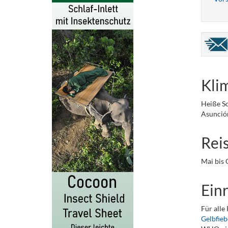
Kli
Heiße So
Asunción
Rei
Mai bis 
Einr
Für alle
Gelbfie