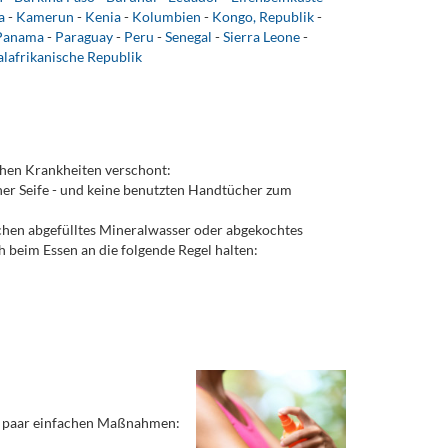
a
-
Kamerun
-
Kenia
-
Kolumbien
-
Kongo, Republik
-
Panama
-
Paraguay
-
Peru
-
Senegal
-
Sierra Leone
-
alafrikanische Republik
chen Krankheiten verschont:
er Seife - und keine benutzten Handtücher zum
chen abgefülltes Mineralwasser oder abgekochtes
ich beim Essen an die folgende Regel halten:
 ein paar einfachen Maßnahmen: