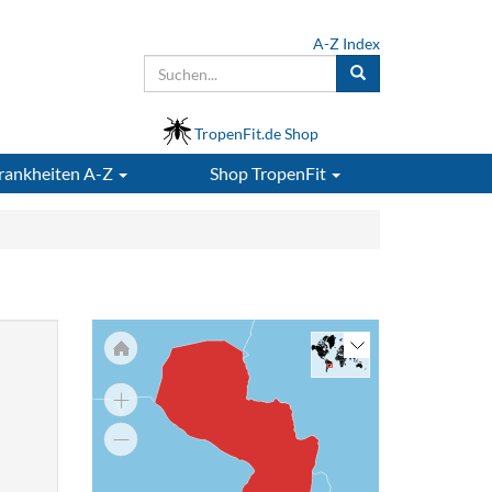
A-Z Index
TropenFit.de Shop
rankheiten A-Z
Shop
TropenFit