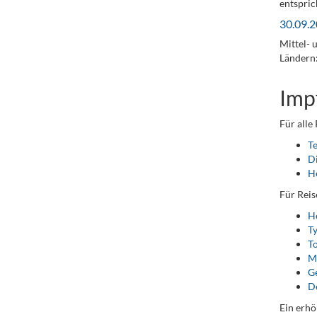
entspric
30.09.2
Mittel- 
Ländern:
Imp
Für alle
T
D
He
Für Reis
He
T
To
M
Ge
D
Ein erhö