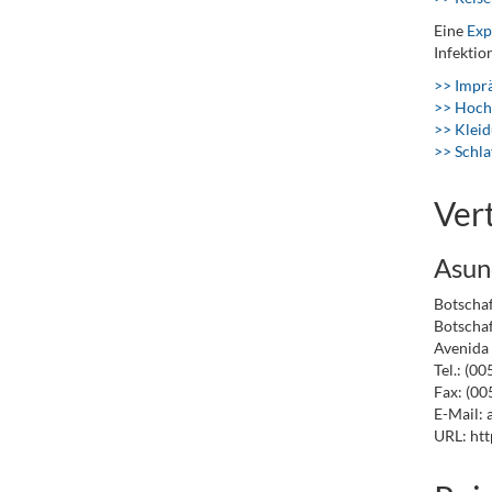
Eine
Exp
Infektio
>> Imprä
>> Hoch
>> Kleid
>> Schla
Ver
Asun
Botschaf
Botschaf
Avenida
Tel.: (0
Fax: (00
E-Mail: 
URL: htt