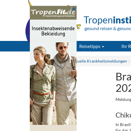
Tropen
inst
gesund reisen & gesun
Reisetipps
Ihr R
Tropeninstitut.de
Aktuelle Krankheitsmeldungen
Bra
20
Meldung
Chik
In Brasi
für das 