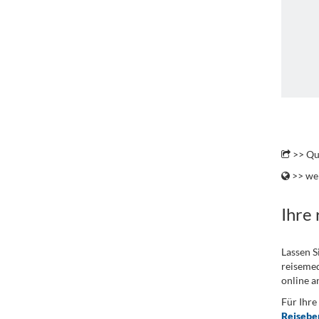
.
>> Qu
>> wei
Ihre
Lassen S
reisemed
online a
Für Ihre
Reisebe