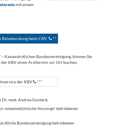
ontermin
mit einem
en Reiseberatung beim CRV
**
V – Kassenärztlichen Bundesvereinigung, können Sie
e der KBV einen Arzttermin vor Ort buchen.
nservice der KBV
***
s Dr. med. Andrea Gontard.
ür reisemedizinische Vorsorge* betriebenen
enärztliche Bundesvereinigung betriebenen