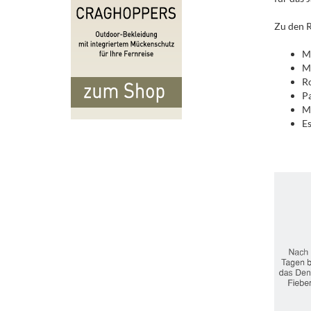
.
Zu den R
.
M
Ma
R
P
Mi
Es
..
.