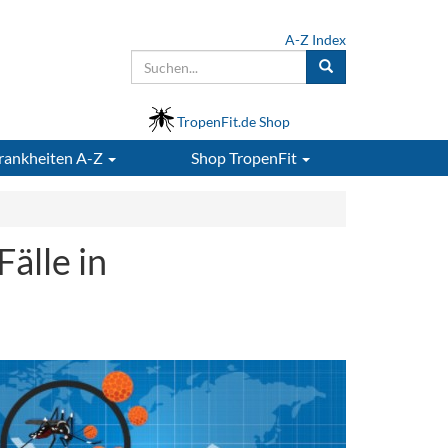
A-Z Index
TropenFit.de Shop
rankheiten A-Z
Shop
TropenFit
älle in