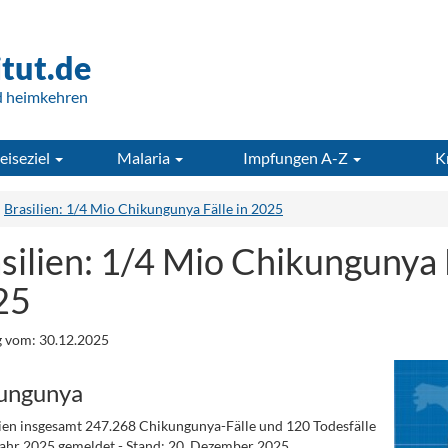
itut.de
d heimkehren
eiseziel
Malaria
Impfungen A-Z
K
Brasilien: 1/4 Mio Chikungunya Fälle in 2025
silien: 1/4 Mio Chikungunya F
25
 vom: 30.12.2025
ungunya
lien insgesamt 247.268 Chikungunya-Fälle und 120 Todesfälle
Jahr 2025 gemeldet - Stand: 20. Dezember 2025.