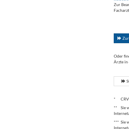
Zur Bean
Facharzt
.
...
Zur
Oder fin
Ärzte in
.
S
.
* CRV – 
** Sie w
Internet
*** Sie 
Internet