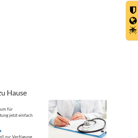
zu Hause
rum für
ung jetzt einfach
n
) zur Verfügung.