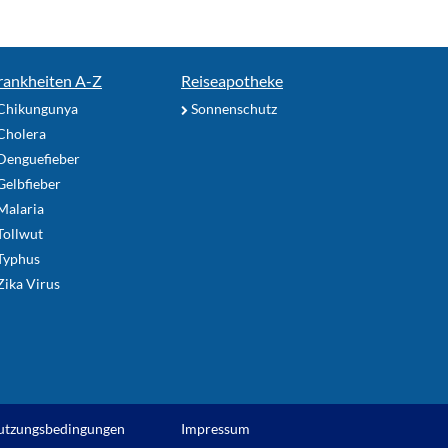
rankheiten A-Z
Reiseapotheke
Chikungunya
Sonnenschutz
Cholera
Denguefieber
elbfieber
Malaria
Tollwut
Typhus
ika Virus
utzungsbedingungen
Impressum