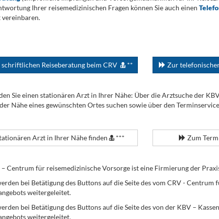
twortung Ihrer reisemedizinischen Fragen können Sie auch einen
Telef
 vereinbaren.
 schriftlichen Reiseberatung beim CRV
**
Zur telefonisch
den Sie einen stationären Arzt in Ihrer Nähe: Über die Arztsuche der KB
 der Nähe eines gewünschten Ortes suchen sowie über den Terminservic
tationären Arzt in Ihrer Nähe finden
***
Zum Termi
Centrum für reisemedizinische Vorsorge ist eine Firmierung der Praxi
erden bei Betätigung des Buttons auf die Seite des vom CRV - Centrum f
angebots weitergeleitet.
werden bei Betätigung des Buttons auf die Seite des von der KBV – Kass
angebots weitergeleitet.