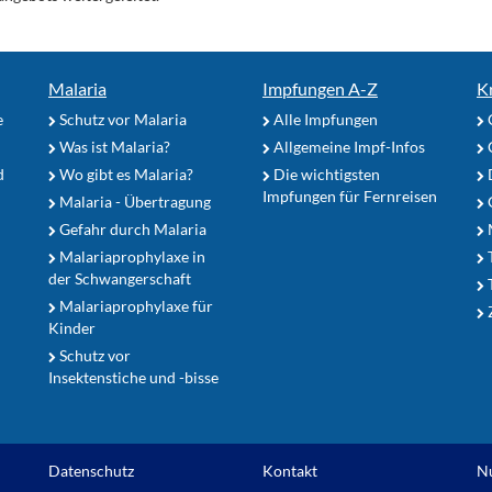
Malaria
Impfungen A-Z
K
e
Schutz vor Malaria
Alle Impfungen
Was ist Malaria?
Allgemeine Impf-Infos
d
Wo gibt es Malaria?
Die wichtigsten
Impfungen für Fernreisen
Malaria - Übertragung
G
Gefahr durch Malaria
Malariaprophylaxe in
der Schwangerschaft
Malariaprophylaxe für
Z
Kinder
Schutz vor
Insektenstiche und -bisse
Datenschutz
Kontakt
N