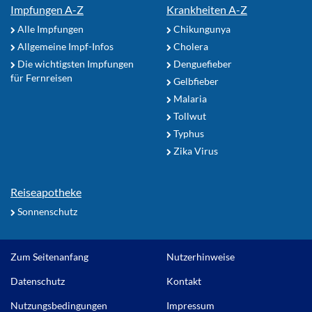
Impfungen A-Z
Krankheiten A-Z
Alle Impfungen
Chikungunya
Allgemeine Impf-Infos
Cholera
Die wichtigsten Impfungen
Denguefieber
für Fernreisen
Gelbfieber
Malaria
Tollwut
Typhus
Zika Virus
Reiseapotheke
Sonnenschutz
Zum Seitenanfang
Nutzerhinweise
Datenschutz
Kontakt
Nutzungsbedingungen
Impressum