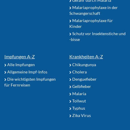
Gefahr durch Malaria
Malariaprophylaxe in der
Schwangerschaft
Malariaprophylaxe für
Kinder
Schutz vor Insektenstiche und
-bisse
Impfungen A-Z
Krankheiten A-Z
Alle Impfungen
Chikungunya
Allgemeine Impf-Infos
Cholera
Die wichtigsten Impfungen
Denguefieber
für Fernreisen
Gelbfieber
Malaria
Tollwut
Typhus
Zika Virus