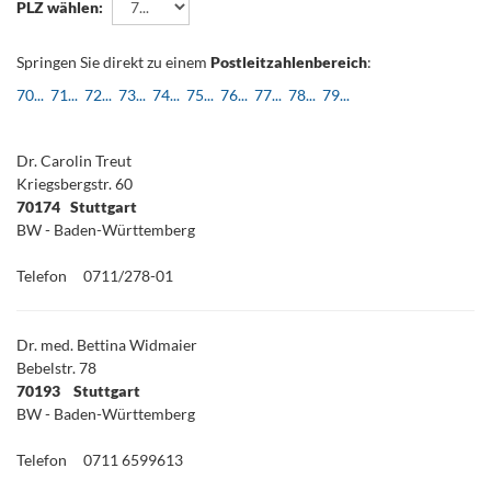
PLZ wählen:
Springen Sie direkt zu einem
Postleitzahlenbereich
:
70...
71...
72...
73...
74...
75...
76...
77...
78...
79...
.
Dr. Carolin Treut
Kriegsbergstr. 60
70174 Stuttgart
BW - Baden-Württemberg
Telefon
0711/278-01
Dr. med. Bettina Widmaier
Bebelstr. 78
70193 Stuttgart
BW - Baden-Württemberg
Telefon
0711 6599613