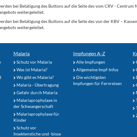
erden bei Betätigung des Buttons auf die Seite des vom CRV - Centrum f
angebots weitergeleitet.
werden bei Betätigung des Buttons auf die Seite des von der KBV – Kass
angebots weitergeleitet.
Malaria
Impfungen A-Z
K
e
Schutz vor Malaria
Alle Impfungen
Was ist Malaria?
Allgemeine Impf-Infos
d
Wo gibt es Malaria?
Die wichtigsten
Impfungen für Fernreisen
Malaria - Übertragung
G
Gefahr durch Malaria
Malariaprophylaxe in
der Schwangerschaft
Malariaprophylaxe für
Z
Kinder
Schutz vor
Insektenstiche und -bisse