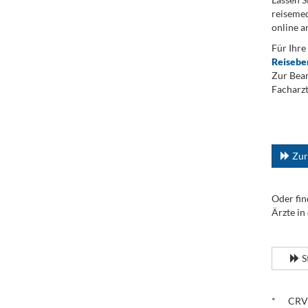
reisemed
online a
Für Ihre
Reisebe
Zur Bean
Facharzt
.
...
Zur
Oder fin
Ärzte in
.
S
.
* CRV – 