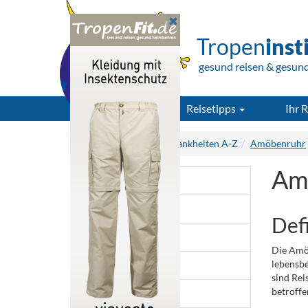
Tropen
inst
gesund reisen & gesun
Reisetipps
Ihr R
Tropeninstitut.de
Krankheiten A-Z
Amöbenruhr
Am
Chikungunya
Cholera
Def
Denguefieber
Die Amöb
lebensbe
Gelbfieber
sind Rei
betroffe
Malaria