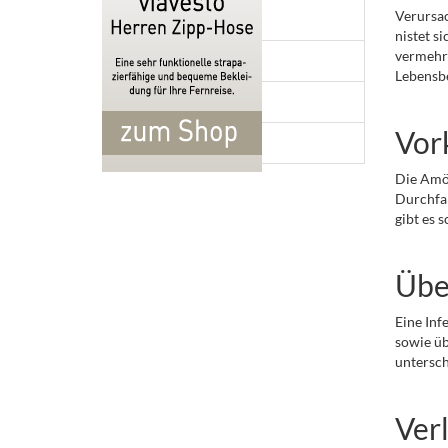
Verursac
Tollwut
nistet s
vermehrt
Typhus
Lebensbe
Zika Virus
Vo
Alle Krankheiten A-Z
Die Amöb
Durchfal
gibt es 
Übe
Eine Inf
sowie üb
untersch
Ver