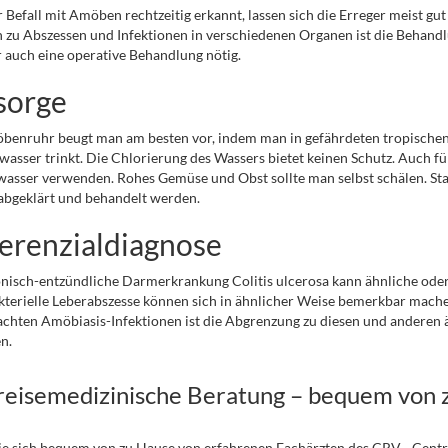
 Befall mit Amöben rechtzeitig erkannt, lassen sich die Erreger meist gu
n zu Abszessen und Infektionen in verschiedenen Organen ist die Behandlun
 auch eine operative Behandlung nötig.
sorge
enruhr beugt man am besten vor, indem man in gefährdeten tropischen
wasser trinkt. Die Chlorierung des Wassers bietet keinen Schutz. Auch fü
asser verwenden. Rohes Gemüse und Obst sollte man selbst schälen. St
 abgeklärt und behandelt werden.
ferenzialdiagnose
onisch-entzündliche Darmerkrankung Colitis ulcerosa kann ähnliche o
terielle Leberabszesse können sich in ähnlicher Weise bemerkbar mache
chten Amöbiasis-Infektionen ist die Abgrenzung zu diesen und anderen 
n.
 reisemedizinische Beratung – bequem von 
ie sich bequem von zu Hause von erfahrenen Fachärzten des CRV - Cent