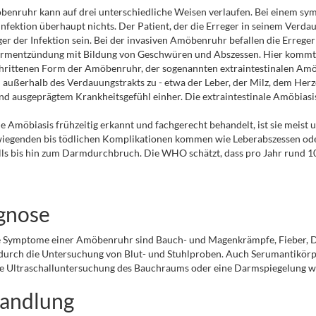
enruhr kann auf drei unterschiedliche Weisen verlaufen. Bei einem sym
Infektion überhaupt nichts. Der Patient, der die Erreger in seinem Verd
er der Infektion sein. Bei der invasiven Amöbenruhr befallen die Erreg
rmentzündung mit Bildung von Geschwüren und Abszessen. Hier kommt es
hrittenen Form der Amöbenruhr, der sogenannten extraintestinalen Amöbi
außerhalb des Verdauungstrakts zu - etwa der Leber, der Milz, dem Her
nd ausgeprägtem Krankheitsgefühl einher. Die extraintestinale Amöbiasis
e Amöbiasis frühzeitig erkannt und fachgerecht behandelt, ist sie meist 
iegenden bis tödlichen Komplikationen kommen wie Leberabszessen od
ls bis hin zum Darmdurchbruch. Die WHO schätzt, dass pro Jahr rund 
gnose
 Symptome einer Amöbenruhr sind Bauch- und Magenkrämpfe, Fieber, Durch
durch die Untersuchung von Blut- und Stuhlproben. Auch Serumantikörp
e Ultraschalluntersuchung des Bauchraums oder eine Darmspiegelung we
andlung