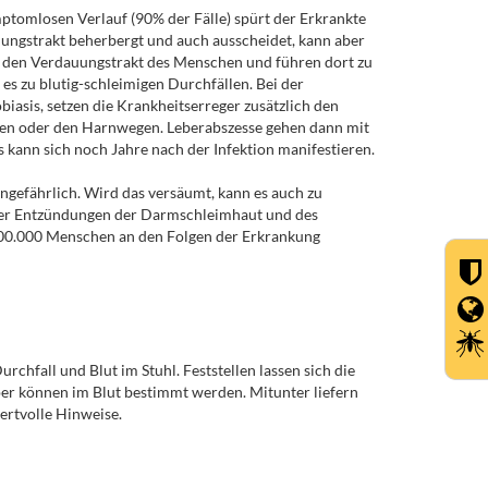
ptomlosen Verlauf (90% der Fälle) spürt der Erkrankte
auungstrakt beherbergt und auch ausscheidet, kann aber
er den Verdauungstrakt des Menschen und führen dort zu
 zu blutig-schleimigen Durchfällen. Bei der
asis, setzen die Krankheitserreger zusätzlich den
zen oder den Harnwegen. Leberabszesse gehen dann mit
 kann sich noch Jahre nach der Infektion manifestieren.
ungefährlich. Wird das versäumt, kann es auch zu
er Entzündungen der Darmschleimhaut und des
100.000 Menschen an den Folgen der Erkrankung
fall und Blut im Stuhl. Feststellen lassen sich die
er können im Blut bestimmt werden. Mitunter liefern
rtvolle Hinweise.