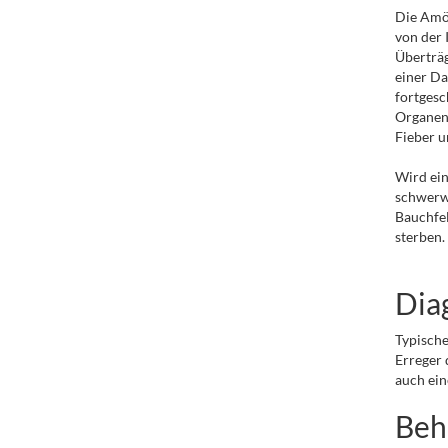
Die Amöb
von der 
Überträg
einer Da
fortgesc
Organen 
Fieber u
Wird ein
schwerw
Bauchfel
sterben.
Dia
Typische
Erreger 
auch ein
Beh