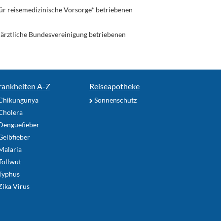
ür reisemedizinische Vorsorge* betriebenen
enärztliche Bundesvereinigung betriebenen
rankheiten A-Z
Reiseapotheke
Chikungunya
Sonnenschutz
Cholera
Denguefieber
elbfieber
Malaria
Tollwut
Typhus
ika Virus