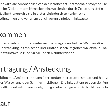
ht wird die Amöbenruhr von der Amöbenart Entamoeba histolytica. Sie
ich im Dickdarm des Menschen ein, wo sie sich durch Zellteilung stetig
. Übertragen wird sie in erster Linie durch unhygienische
dingungen und vor allem durch verunreinigtes Trinkwasser.
rkommen
iasis bedroht mittlerweile den überwiegenden Teil der Weltbevölkerung. 
lerkrankung in tropischen und subtropischen Regionen wie etwa in Thail
schätzungsweise rund 50 Millionen Neuinfektionen.
rtragung / Ansteckung
ektion mit Amöbenruhr kann über kontaminierte Lebensmittel und hier v
er Wasser und über Schmierinfektionen. Die Inkubationszeit von der Ans
iedlich und reicht von wenigen Tagen über einige Monate bis hin zu meh
lauf