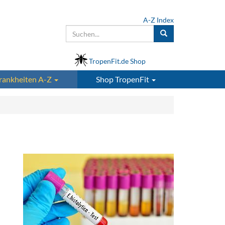
A-Z Index
TropenFit.de Shop
rankheiten A-Z
Shop
TropenFit