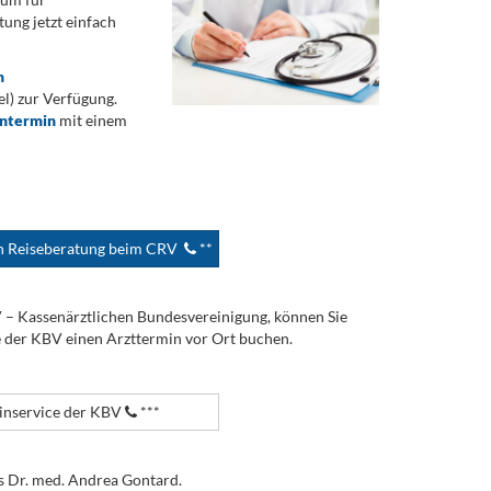
ung jetzt einfach
n
) zur Verfügung.
ontermin
mit einem
en Reiseberatung beim CRV
**
V – Kassenärztlichen Bundesvereinigung, können Sie
e der KBV einen Arzttermin vor Ort buchen.
nservice der KBV
***
s Dr. med. Andrea Gontard.