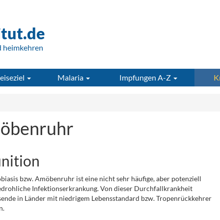
itut.de
d heimkehren
eiseziel
Malaria
Impfungen A-Z
K
öbenruhr
inition
iasis bzw. Amöbenruhr ist eine nicht sehr häufige, aber potenziell
drohliche Infektionserkrankung. Von dieser Durchfallkrankheit
sende in Länder mit niedrigem Lebensstandard bzw. Tropenrückkehrer
n.