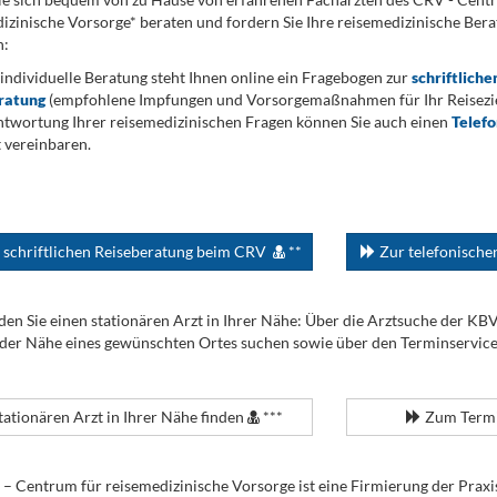
izinische Vorsorge* beraten und fordern Sie Ihre reisemedizinische Berat
n:
 individuelle Beratung steht Ihnen online ein Fragebogen zur
schriftliche
ratung
(empfohlene Impfungen und Vorsorgemaßnahmen für Ihr Reiseziel
twortung Ihrer reisemedizinischen Fragen können Sie auch einen
Telef
 vereinbaren.
 schriftlichen Reiseberatung beim CRV
**
Zur telefonisch
den Sie einen stationären Arzt in Ihrer Nähe: Über die Arztsuche der KB
 der Nähe eines gewünschten Ortes suchen sowie über den Terminservic
tationären Arzt in Ihrer Nähe finden
***
Zum Termi
Centrum für reisemedizinische Vorsorge ist eine Firmierung der Praxi