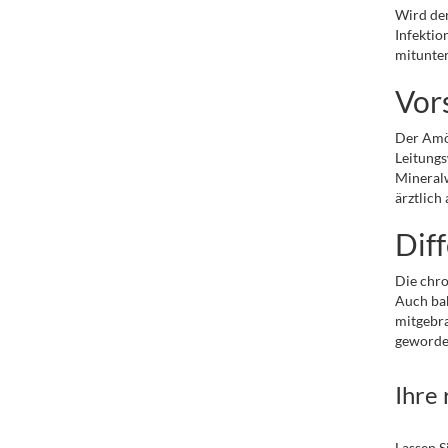
Wird der
Infektio
mitunter
Vor
Der Amöb
Leitungs
Mineralw
ärztlich
Dif
Die chr
Auch bak
mitgebra
geworde
Ihre
Lassen S