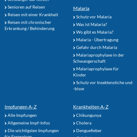
Senioren auf Reisen
Malaria
Reisen mit einer Krankheit
Schutz vor Malaria
Reisen mit chronischer
Was ist Malaria?
Erkrankung / Behinderung
Wo gibt es Malaria?
Malaria - Übertragung
Gefahr durch Malaria
Malariaprophylaxe in der
Schwangerschaft
Malariaprophylaxe für
Kinder
Schutz vor Insektenstiche und
-bisse
Impfungen A-Z
Krankheiten A-Z
Alle Impfungen
Chikungunya
Allgemeine Impf-Infos
Cholera
Die wichtigsten Impfungen
Denguefieber
für Fernreisen