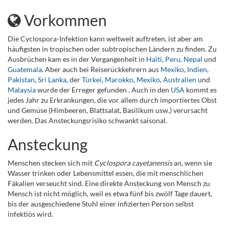
Vorkommen
Die Cyclospora-Infektion kann weltweit auftreten, ist aber am
häufigsten in tropischen oder subtropischen Ländern zu finden. Zu
Ausbrüchen kam es in der Vergangenheit in
Haiti
,
Peru,
Nepal
und
Guatemala
. Aber auch bei Reiserückkehrern aus
Mexiko
,
Indien
,
Pakistan
,
Sri Lanka
, der
Türkei
,
Marokko
,
Mexiko
,
Australien
und
Malaysia
wurde der Erreger gefunden . Auch in den
USA
kommt es
jedes Jahr zu Erkrankungen, die vor allem durch importiertes Obst
und Gemüse (Himbeeren, Blattsalat, Basilikum usw.) verursacht
werden. Das Ansteckungsrisiko schwankt saisonal.
Ansteckung
Menschen stecken sich mit
Cyclospora cayetanensis
an, wenn sie
Wasser trinken oder Lebensmittel essen, die mit menschlichen
Fäkalien verseucht sind. Eine direkte Ansteckung von Mensch zu
Mensch ist nicht möglich, weil es etwa fünf bis zwölf Tage dauert,
bis der ausgeschiedene Stuhl einer infizierten Person selbst
infektiös wird.