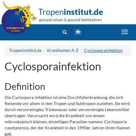
Tropen
institut.de
gesund reisen & gesund heimkehren
Toggl
navig
Tropeninstitut.de
Krankheiten A-Z
Cyclosporainfektion
Cyclosporainfektion
Definition
Die Cyclospora-Infektion ist eine Durchfallerkrankung, die sich
Reisende vor allem in den Tropen und Subtropen zuziehen. Sie wird
durch verunreinigtes Trinkwasser oder verunreinigte Lebensmittel
übertragen. Verursacht wird die Krankheit von einem
mikroskopisch kleinen, einzelligen Parasiten namens
Cyclosporia
cayetanensis
, der der Krankheit in den 1990er Jahren ihren Namen
gab.