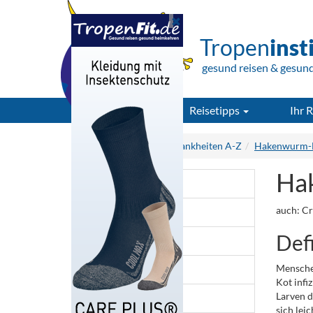
Tropen
inst
gesund reisen & gesun
Reisetipps
Ihr R
Tropeninstitut.de
Krankheiten A-Z
Hakenwurm-L
Ha
Chikungunya
auch: Cr
Cholera
Def
Denguefieber
Mensche
Gelbfieber
Kot infi
Larven d
Malaria
sich lei