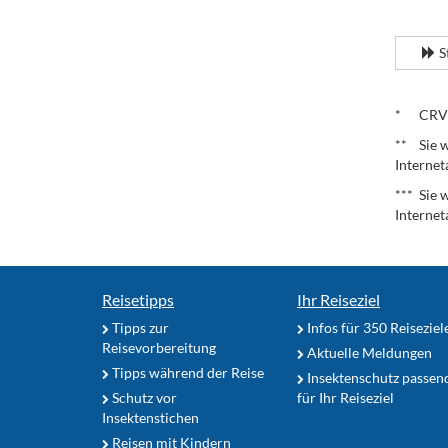
.
S
.
* CRV – 
** Sie w
Internet
*** Sie 
Internet
Reisetipps
Ihr Reiseziel
Tipps zur
Infos für 350 Reiseziel
Reisevorbereitung
Aktuelle Meldungen
Tipps während der Reise
Insektenschutz passen
Schutz vor
für Ihr Reiseziel
Insektenstichen
Reisen mit Kindern