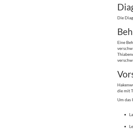
Dia
Die Diag
Beh
Eine Beh
verschwi
Thiabend
verschw
Vor
Hakenwur
die mit 
Um das I
La
Le