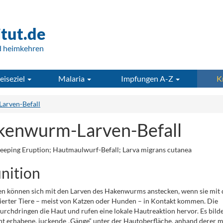
itut.de
d heimkehren
eiseziel
Malaria
Impfungen A-Z
K
arven-Befall
kenwurm-Larven-Befall
eeping Eruption; Hautmaulwurf-Befall; Larva migrans cutanea
inition
n können sich mit den Larven des Hakenwurms anstecken, wenn sie mit
zierter Tiere – meist von Katzen oder Hunden – in Kontakt kommen. Die
urchdringen die Haut und rufen eine lokale Hautreaktion hervor. Es bild
cht erhabene, juckende „Gänge“ unter der Hautoberfläche, anhand derer 