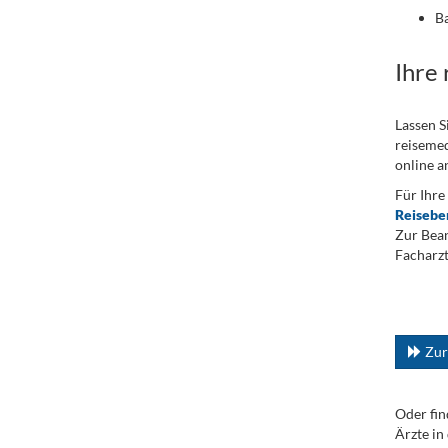
Ba
Ihre
Lassen S
reisemed
online a
Für Ihre
Reisebe
Zur Bean
Facharzt
.
...
Zur
Oder fin
Ärzte in