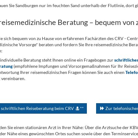
uen Sie Sandburgen nur im feuchten Sand unterhalb der Flutlinie, dort 
 reisemedizinische Beratung – bequem von 
ie sich bequem von zu Hause von erfahrenen Fachärzten des CRV - Cent
izinische Vorsorge* beraten und fordern Sie Ihre reisemedizinische Berat
n:
 individuelle Beratung steht Ihnen online ein Fragebogen zur
schriftliche
ratung
(empfohlene Impfungen und Vorsorgemaßnahmen für Ihr Reiseziel
twortung Ihrer reisemedizinischen Fragen können Sie auch einen
Telef
 vereinbaren.
 schriftlichen Reiseberatung beim CRV
**
Zur telefonisch
den Sie einen stationären Arzt in Ihrer Nähe: Über die Arztsuche der KB
 der Nähe eines gewünschten Ortes suchen sowie über den Terminservic