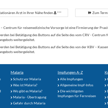
tationären Arzt in Ihrer Nähe finden
***
Zum Termi
Centrum für reisemedizinische Vorsorge ist eine Firmierung der Praxi
erden bei Betätigung des Buttons auf die Seite des vom CRV - Centrum f
angebots weitergeleitet.
werden bei Betätigung des Buttons auf die Seite des von der KBV – Kass
angebots weitergeleitet.
Malaria
Impfungen A-Z
K
e
Schutz vor Malaria
Alle Impfungen
Was ist Malaria?
Allgemeine Impf-Infos
d
Wo gibt es Malaria?
Die wichtigsten
Impfungen für Fernreisen
Malaria - Übertragung
G
Gefahr durch Malaria