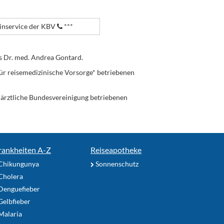
nservice der KBV
***
s Dr. med. Andrea Gontard.
ür reisemedizinische Vorsorge* betriebenen
enärztliche Bundesvereinigung betriebenen
rankheiten A-Z
Reiseapotheke
Chikungunya
Sonnenschutz
Cholera
Denguefieber
elbfieber
Malaria