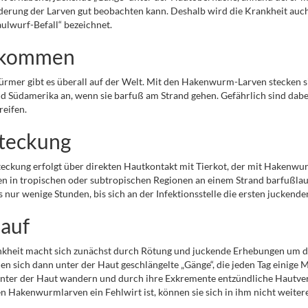
erung der Larven gut beobachten kann. Deshalb wird die Krankheit auch
lwurf-Befall“ bezeichnet.
rkommen
mer gibt es überall auf der Welt. Mit den Hakenwurm-Larven stecken sich
d Südamerika an, wenn sie barfuß am Strand gehen. Gefährlich sind dab
eifen.
teckung
eckung erfolgt über direkten Hautkontakt mit Tierkot, der mit Hakenwurm
 in tropischen oder subtropischen Regionen an einem Strand barfußlaufen
s nur wenige Stunden, bis sich an der Infektionsstelle die ersten jucke
lauf
kheit macht sich zunächst durch Rötung und juckende Erhebungen um die
den sich dann unter der Haut geschlängelte „Gänge“, die jeden Tag einige M
nter der Haut wandern und durch ihre Exkremente entzündliche Hautve
en Hakenwurmlarven ein Fehlwirt ist, können sie sich in ihm nicht weite