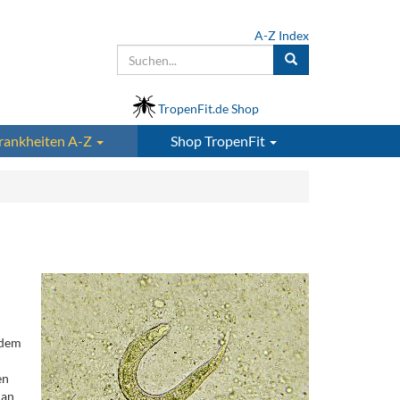
A-Z Index
TropenFit.de Shop
rankheiten A-Z
Shop
TropenFit
 dem
en
man