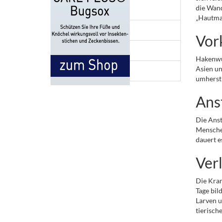
die Wand
Tollwut
„Hautmau
Typhus
Vo
Zika Virus
Hakenwür
Asien un
Alle Krankheiten A-Z
umherstr
Ans
Die Anst
Menschen
dauert e
Ver
Die Kran
Tage bil
Larven u
tierisch