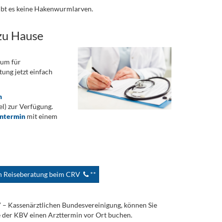
gibt es keine Hakenwurmlarven.
zu Hause
rum für
ung jetzt einfach
n
) zur Verfügung.
ontermin
mit einem
en Reiseberatung beim CRV
**
V – Kassenärztlichen Bundesvereinigung, können Sie
e der KBV einen Arzttermin vor Ort buchen.