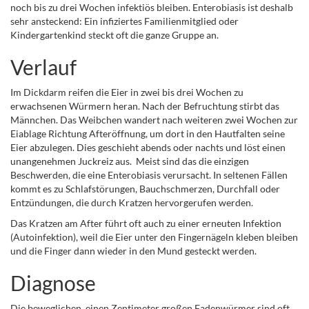
noch bis zu drei Wochen infektiös bleiben. Enterobiasis ist deshalb
sehr ansteckend: Ein infiziertes Familienmitglied oder
Kindergartenkind steckt oft die ganze Gruppe an.
Verlauf
Im Dickdarm reifen die Eier in zwei bis drei Wochen zu
erwachsenen Würmern heran. Nach der Befruchtung stirbt das
Männchen. Das Weibchen wandert nach weiteren zwei Wochen zur
Eiablage Richtung Afteröffnung, um dort in den Hautfalten seine
Eier abzulegen. Dies geschieht abends oder nachts und löst einen
unangenehmen Juckreiz aus. Meist sind das die einzigen
Beschwerden, die eine Enterobiasis verursacht. In seltenen Fällen
kommt es zu Schlafstörungen, Bauchschmerzen, Durchfall oder
Entzündungen, die durch Kratzen hervorgerufen werden.
Das Kratzen am After führt oft auch zu einer erneuten Infektion
(Autoinfektion), weil die Eier unter den Fingernägeln kleben bleiben
und die Finger dann wieder in den Mund gesteckt werden.
Diagnose
Die beweglichen, einen Zentimeter großen Fadenwürmer sind oft