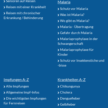
Senioren auf Reisen
Malaria
Reisen mit einer Krankheit
Schutz vor Malaria
Reisen mit chronischer
Was ist Malaria?
Erkrankung / Behinderung
Wo gibt es Malaria?
Malaria - Übertragung
Gefahr durch Malaria
Malariaprophylaxe in der
Schwangerschaft
Malariaprophylaxe für
Kinder
Schutz vor Insektenstiche und
-bisse
Impfungen A-Z
Krankheiten A-Z
Alle Impfungen
Chikungunya
Allgemeine Impf-Infos
Cholera
Die wichtigsten Impfungen
Denguefieber
für Fernreisen
Gelbfieber