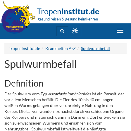
Tropen
institut.de
gesund reisen & gesund heimkehren
Toggl
navig
Tropeninstitut.de
Krankheiten A-Z
Spulwurmbefall
Spulwurmbefall
Definition
Der Spulwurm vom Typ
Ascariasis lumbricoides
ist ein Parasit, der
vor allem Menschen befällt. Die Eier des 10 bis 40 cm langen
weißen Wurms gelangen über verunreinigte Nahrung in den
Körper. Die Larven wandern zunächst durch verschiedene Organe
des Körpers und nisten sich dann im Darm ein. Dort entwickeln sie
sich zu erwachsenen Würmern und ernähren sich vom
Nahrungsbrei. Spulwurmbefall ist weltweit die häufigste