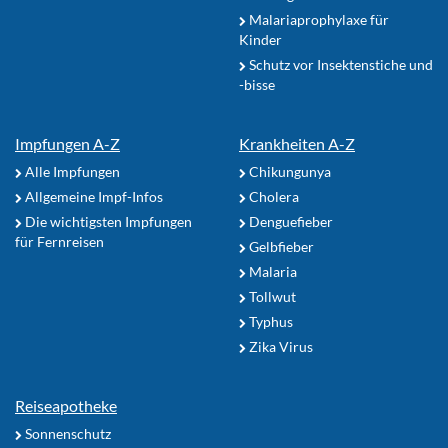
Malariaprophylaxe für
Kinder
Schutz vor Insektenstiche und
-bisse
Impfungen A-Z
Krankheiten A-Z
Alle Impfungen
Chikungunya
Allgemeine Impf-Infos
Cholera
Die wichtigsten Impfungen
Denguefieber
für Fernreisen
Gelbfieber
Malaria
Tollwut
Typhus
Zika Virus
Reiseapotheke
Sonnenschutz