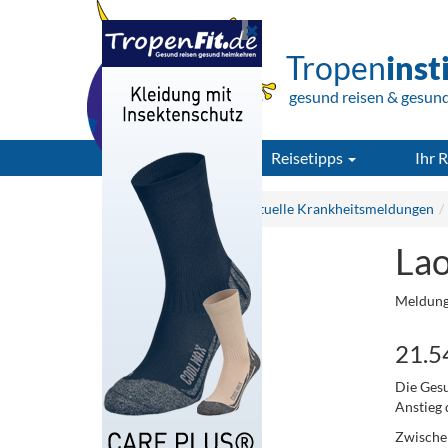
Tropen
inst
gesund reisen & gesun
Reisetipps
Ihr R
Tropeninstitut.de
Aktuelle Krankheitsmeldungen
Lao
Meldung
21.5
Die Gesu
Anstieg 
Zwischen