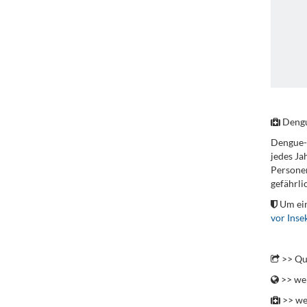
.
Deng
Dengue-F
jedes Ja
Personen
gefährli
Um ein
vor Inse
.
>> Qu
>> wei
>> we