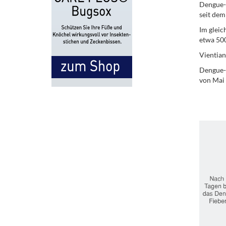
Dengue-F
seit dem
Im gleic
etwa 500
Vientian
Dengue-F
von Mai 
.
.