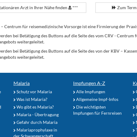
tationären Arzt in Ihrer Nähe finden
***
Zum Termi
Centrum für reisemedizinische Vorsorge ist eine Firmierung der Praxi
erden bei Betätigung des Buttons auf die Seite des vom CRV - Centrum f
angebots weitergeleitet.
werden bei Betätigung des Buttons auf die Seite des von der KBV – Kass
angebots weitergeleitet.
Malaria
Impfungen A-Z
K
e
Schutz vor Malaria
Alle Impfungen
Was ist Malaria?
Allgemeine Impf-Infos
d
Wo gibt es Malaria?
Die wichtigsten
Impfungen für Fernreisen
Malaria - Übertragung
G
Gefahr durch Malaria
Malariaprophylaxe in
der Schwangerschaft