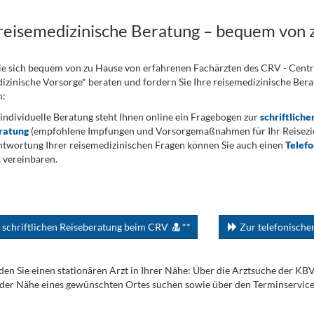
 reisemedizinische Beratung – bequem von 
ie sich bequem von zu Hause von erfahrenen Fachärzten des CRV - Cent
izinische Vorsorge* beraten und fordern Sie Ihre reisemedizinische Berat
n:
 individuelle Beratung steht Ihnen online ein Fragebogen zur
schriftliche
ratung
(empfohlene Impfungen und Vorsorgemaßnahmen für Ihr Reiseziel
twortung Ihrer reisemedizinischen Fragen können Sie auch einen
Telef
 vereinbaren.
 schriftlichen Reiseberatung beim CRV
**
Zur telefonisch
den Sie einen stationären Arzt in Ihrer Nähe: Über die Arztsuche der KB
 der Nähe eines gewünschten Ortes suchen sowie über den Terminservic