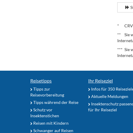
S
.
* CRV – 
** Sie w
Internet
*** Sie 
Internet
Reisetipps
Ihr Reiseziel
Tipps zur
Infos für 350 Reiseziel
Reisevorbereitung
Aktuelle Meldungen
Tipps während der Reise
Insektenschutz passen
Schutz vor
für Ihr Reiseziel
Insektenstichen
Reisen mit Kindern
Schwanger auf Reisen