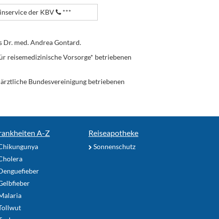
nservice der KBV
***
s Dr. med. Andrea Gontard.
ür reisemedizinische Vorsorge* betriebenen
enärztliche Bundesvereinigung betriebenen
rankheiten A-Z
Reiseapotheke
Chikungunya
Sonnenschutz
Cholera
Denguefieber
elbfieber
Malaria
Tollwut