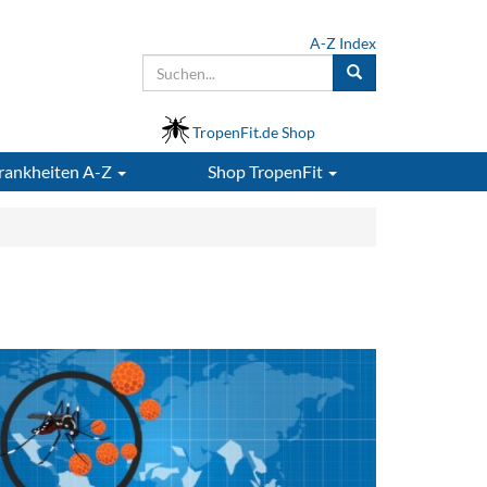
A-Z Index
TropenFit.de Shop
rankheiten A-Z
Shop
TropenFit