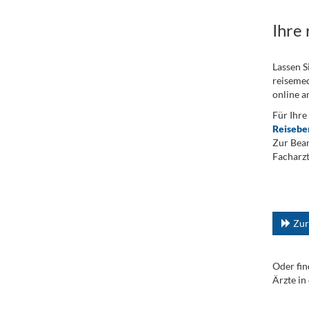
Ihre
Lassen S
reisemed
online a
Für Ihre
Reisebe
Zur Bean
Facharzt
.
...
Zur
Oder fin
Ärzte in
.