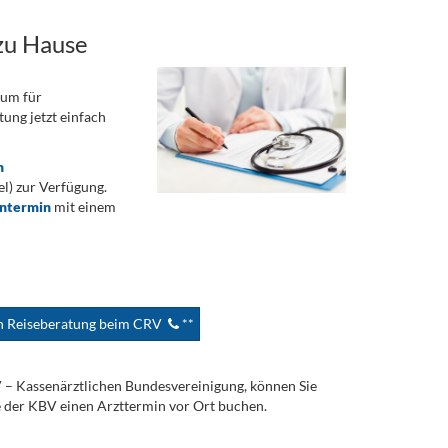
zu Hause
rum für
ung jetzt einfach
n
) zur Verfügung.
ontermin
mit einem
en Reiseberatung beim CRV
**
V – Kassenärztlichen Bundesvereinigung, können Sie
e der KBV einen Arzttermin vor Ort buchen.