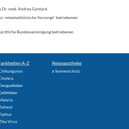
s Dr. med. Andrea Gontard.
ür reisemedizinische Vorsorge* betriebenen
enärztliche Bundesvereinigung betriebenen
rankheiten A-Z
Reiseapotheke
Chikungunya
Sonnenschutz
Cholera
Denguefieber
elbfieber
Malaria
Tollwut
Typhus
ika Virus