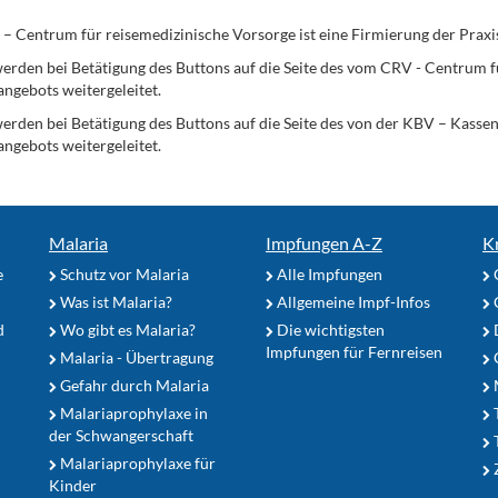
Centrum für reisemedizinische Vorsorge ist eine Firmierung der Praxi
erden bei Betätigung des Buttons auf die Seite des vom CRV - Centrum f
angebots weitergeleitet.
werden bei Betätigung des Buttons auf die Seite des von der KBV – Kass
angebots weitergeleitet.
Malaria
Impfungen A-Z
K
e
Schutz vor Malaria
Alle Impfungen
Was ist Malaria?
Allgemeine Impf-Infos
d
Wo gibt es Malaria?
Die wichtigsten
Impfungen für Fernreisen
Malaria - Übertragung
G
Gefahr durch Malaria
Malariaprophylaxe in
der Schwangerschaft
Malariaprophylaxe für
Z
Kinder