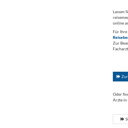
Lassen S
reisemed
online a
Für Ihre
Reisebe
Zur Bean
Facharzt
.
...
Zur
Oder fin
Ärzte in
.
S