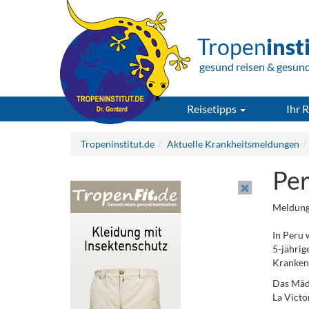
Tropen
inst
gesund reisen & gesun
Reisetipps
Ihr R
Tropeninstitut.de
Aktuelle Krankheitsmeldungen
Per
Meldung
In Peru 
5-jährig
Kranken
Das Mädc
La Victo