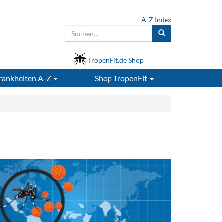
A-Z Index
TropenFit.de Shop
rankheiten A-Z
Shop
TropenFit