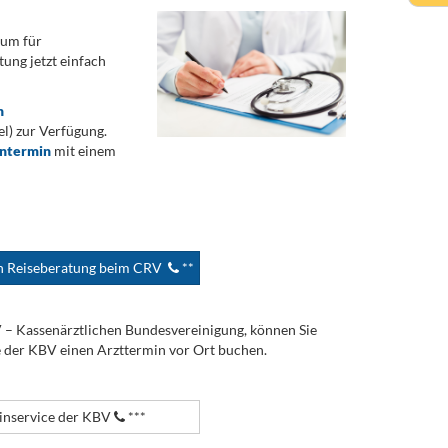
rum für
ung jetzt einfach
n
) zur Verfügung.
ontermin
mit einem
en Reiseberatung beim CRV
**
V – Kassenärztlichen Bundesvereinigung, können Sie
e der KBV einen Arzttermin vor Ort buchen.
nservice der KBV
***