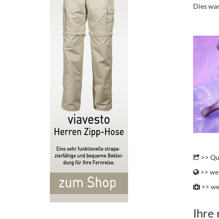
Dies war
.
.
>> Qu
>> wei
>> we
Ihre