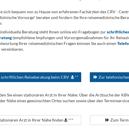
ie sich bequem von zu Hause von erfahrenen Fachärzten des CRV - Cent
izinische Vorsorge* beraten und fordern Sie Ihre reisemedizinische Berat
n:
 individuelle Beratung steht Ihnen online ein Fragebogen zur
schriftliche
ratung
(empfohlene Impfungen und Vorsorgemaßnahmen für Ihr Reiseziel
twortung Ihrer reisemedizinischen Fragen können Sie auch einen
Telef
 vereinbaren.
 schriftlichen Reiseberatung beim CRV
**
Zur telefonisch
den Sie einen stationären Arzt in Ihrer Nähe: Über die Arztsuche der KB
 der Nähe eines gewünschten Ortes suchen sowie über den Terminservic
tationären Arzt in Ihrer Nähe finden
***
Zum Termi