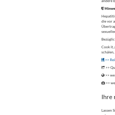
andere B
Hinwei
Hepatiti
die vor 
Übertrag
sexuelle
Bezüglic
Cook it,
schälen,
>> Rei
>> Qu
>> wei
>> we
Ihre
Lassen S