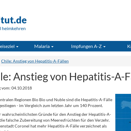
itut.de
d heimkehren
eiseziel
Malaria
Impfungen A-Z
K
Chile: Anstieg von Hepatitis-A-Fällen
le: Anstieg von Hepatitis-A-F
 vom: 04.10.2018
entralen Regionen Bio Bio und Nuble sind die Hepatitis-A-Fälle
gestiegen - im Vergleich zum letzten Jahr um 140 Prozent.
r wahrscheinlichsten Gründe für den Anstieg der Hepatitis-A-
t die falsche Zubereitung von Meeresfrüchten für den Verzehr.
enstadt Coronel hat mehr Hepatitis-A-Fälle verzeichnet als