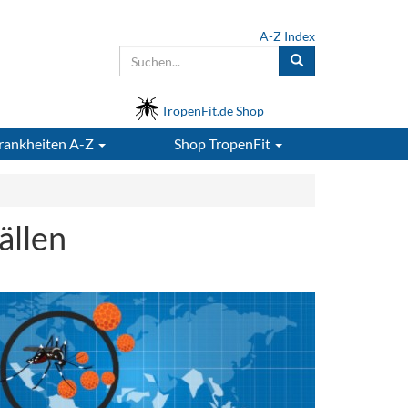
A-Z Index
TropenFit.de Shop
rankheiten A-Z
Shop
TropenFit
ällen