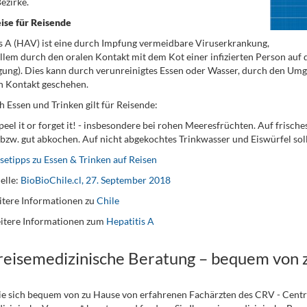
ezirke.
se für Reisende
s A (HAV) ist eine durch Impfung vermeidbare Viruserkrankung,
allem durch den oralen Kontakt mit dem Kot einer infizierten Person auf
ung). Dies kann durch verunreinigtes Essen oder Wasser, durch den Umg
n Kontakt geschehen.
h Essen und Trinken gilt für Reisende:
 peel it or forget it! - insbesondere bei rohen Meeresfrüchten. Auf frisc
 bzw. gut abkochen. Auf nicht abgekochtes Trinkwasser und Eiswürfel soll
setipps zu Essen & Trinken auf Reisen
elle:
BioBioChile.cl, 27. September 2018
tere Informationen zu
Chile
itere Informationen zum
Hepatitis A
 reisemedizinische Beratung – bequem von 
ie sich bequem von zu Hause von erfahrenen Fachärzten des CRV - Cent