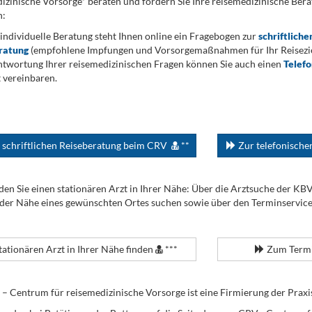
izinische Vorsorge* beraten und fordern Sie Ihre reisemedizinische Berat
n:
 individuelle Beratung steht Ihnen online ein Fragebogen zur
schriftliche
ratung
(empfohlene Impfungen und Vorsorgemaßnahmen für Ihr Reiseziel
twortung Ihrer reisemedizinischen Fragen können Sie auch einen
Telef
 vereinbaren.
 schriftlichen Reiseberatung beim CRV
**
Zur telefonisch
den Sie einen stationären Arzt in Ihrer Nähe: Über die Arztsuche der KB
 der Nähe eines gewünschten Ortes suchen sowie über den Terminservic
tationären Arzt in Ihrer Nähe finden
***
Zum Termi
Centrum für reisemedizinische Vorsorge ist eine Firmierung der Praxi