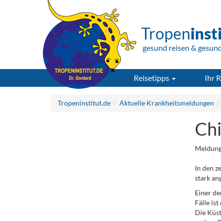
Tropen
inst
gesund reisen & gesun
Reisetipps
Ihr R
Tropeninstitut.de
Aktuelle Krankheitsmeldungen
Chi
Meldung
In den z
stark an
Einer de
Fälle is
Die Küst