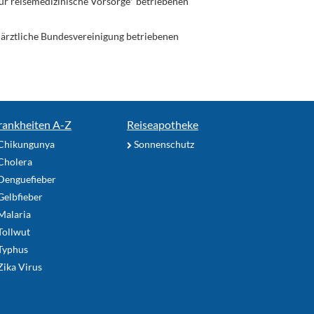
ür reisemedizinische Vorsorge* betriebenen
enärztliche Bundesvereinigung betriebenen
rankheiten A-Z
Reiseapotheke
Chikungunya
Sonnenschutz
Cholera
Denguefieber
elbfieber
Malaria
Tollwut
Typhus
ika Virus