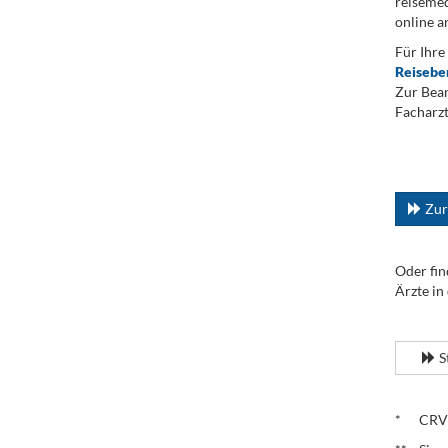
reisemed
online a
Für Ihre
Reisebe
Zur Bean
Facharzt
.
...
Zur
Oder fin
Ärzte in
.
S
.
* CRV – 