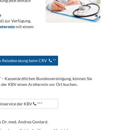
ung jetzt einfach
n
) zur Verfügung.
ontermin
mit einem
en Reiseberatung beim CRV
**
V – Kassenärztlichen Bundesvereinigung, können Sie
e der KBV einen Arzttermin vor Ort buchen.
nservice der KBV
***
s Dr. med. Andrea Gontard.