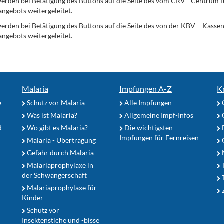
erden bei Betätigung des Buttons auf die Seite des vom CRV - Centrum f
angebots weitergeleitet.
werden bei Betätigung des Buttons auf die Seite des von der KBV – Kass
angebots weitergeleitet.
Malaria
Impfungen A-Z
K
e
Schutz vor Malaria
Alle Impfungen
Was ist Malaria?
Allgemeine Impf-Infos
d
Wo gibt es Malaria?
Die wichtigsten
Impfungen für Fernreisen
Malaria - Übertragung
G
Gefahr durch Malaria
Malariaprophylaxe in
der Schwangerschaft
Malariaprophylaxe für
Z
Kinder
Schutz vor
Insektenstiche und -bisse