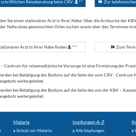
 schriftlichen Reiseberatung beim CRV
**
Zur telefonisch
den Sie einen stationären Arzt in Ihrer Nähe: Über die Arztsuche der KB
 der Nähe eines gewünschten Ortes suchen sowie über den Terminservic
tationären Arzt in Ihrer Nähe finden
***
Zum Termi
Centrum für reisemedizinische Vorsorge ist eine Firmierung der Praxi
erden bei Betätigung des Buttons auf die Seite des vom CRV - Centrum f
angebots weitergeleitet.
werden bei Betätigung des Buttons auf die Seite des von der KBV – Kass
angebots weitergeleitet.
Malaria
Impfungen A-Z
K
e
Schutz vor Malaria
Alle Impfungen