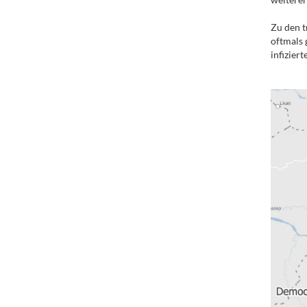
Zu den t
oftmals 
infizier
.