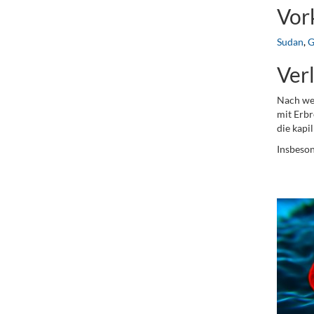
Vo
Sudan
,
G
Ver
Nach wen
mit Erbr
die kapi
Insbeson
..
.