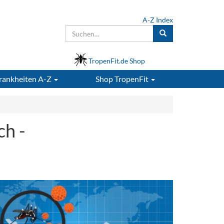
A-Z Index
TropenFit.de Shop
rankheiten A-Z
Shop
TropenFit
h -