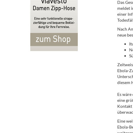
Das Ges
meldet i
einer In
Todesfäl
Nach An
neue bes
It
N
S
Zeitweis
Ebola-Za
Untersch
diesem 
Es wäre 
eine grö
Kontakt
überwach
Eine wei
Ebola-Be
weitere