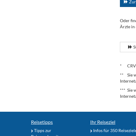
Zur
Oder fin
Ärzte in
.
S
.
* CRV – 
** Sie w
Internet
*** Sie 
Internet
Reisetipps
Ihr Reiseziel
Tipps zur
Infos für 350 Reiseziel