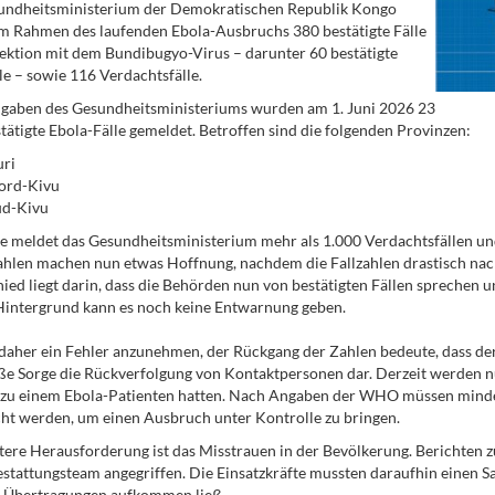
undheitsministerium der Demokratischen Republik Kongo
m Rahmen des laufenden Ebola-Ausbruchs 380 bestätigte Fälle
fektion mit dem Bundibugyo-Virus – darunter 60 bestätigte
le – sowie 116 Verdachtsfälle.
gaben des Gesundheitsministeriums wurden am 1. Juni 2026 23
tätigte Ebola-Fälle gemeldet. Betroffen sind die folgenden Provinzen:
uri
ord-Kivu
üd-Kivu
e meldet das Gesundheitsministerium mehr als 1.000 Verdachtsfällen un
hlen machen nun etwas Hoffnung, nachdem die Fallzahlen drastisch nac
ied liegt darin, dass die Behörden nun von bestätigten Fällen sprechen u
Hintergrund kann es noch keine Entwarnung geben.
daher ein Fehler anzunehmen, der Rückgang der Zahlen bedeute, dass der A
ße Sorge die Rückverfolgung von Kontaktpersonen dar. Derzeit werden n
 zu einem Ebola-Patienten hatten. Nach Angaben der WHO müssen minde
t werden, um einen Ausbruch unter Kontrolle zu bringen.
tere Herausforderung ist das Misstrauen in der Bevölkerung. Berichten 
stattungsteam angegriffen. Die Einsatzkräfte mussten daraufhin einen S
r Übertragungen aufkommen ließ.