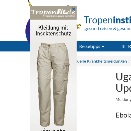
Tropen
inst
gesund reisen & gesun
Reisetipps
Ihr R
Tropeninstitut.de
Aktuelle Krankheitsmeldungen
Uga
Up
Meldung
Ebola
..