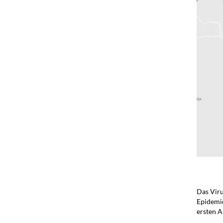
..
..
Das Viru
Epidemie
ersten 