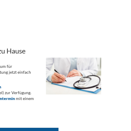
zu Hause
rum für
ung jetzt einfach
n
) zur Verfügung.
ontermin
mit einem