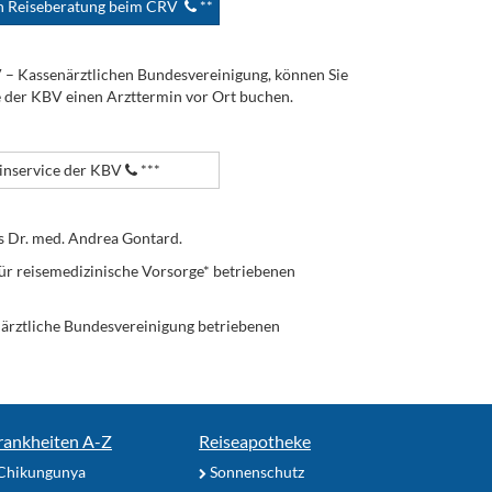
en Reiseberatung beim CRV
**
V – Kassenärztlichen Bundesvereinigung, können Sie
e der KBV einen Arzttermin vor Ort buchen.
nservice der KBV
***
s Dr. med. Andrea Gontard.
ür reisemedizinische Vorsorge* betriebenen
enärztliche Bundesvereinigung betriebenen
rankheiten A-Z
Reiseapotheke
Chikungunya
Sonnenschutz