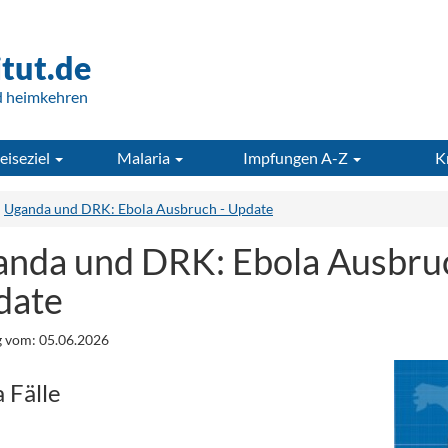
itut.de
d heimkehren
eiseziel
Malaria
Impfungen A-Z
K
Uganda und DRK: Ebola Ausbruch - Update
nda und DRK: Ebola Ausbruc
date
 vom: 05.06.2026
 Fälle