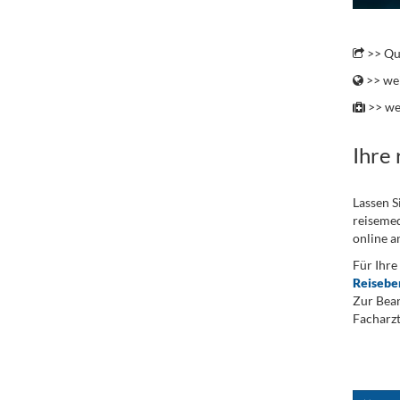
..
>> Qu
>> wei
>> we
Ihre
Lassen S
reisemed
online a
Für Ihre
Reisebe
Zur Bean
Facharzt
.
...