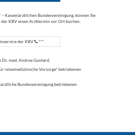
V – Kassenärztlichen Bundesvereinigung, können Sie
e der KBV einen Arzttermin vor Ort buchen.
nservice der KBV
***
s Dr. med. Andrea Gontard.
ür reisemedizinische Vorsorge* betriebenen
enärztliche Bundesvereinigung betriebenen