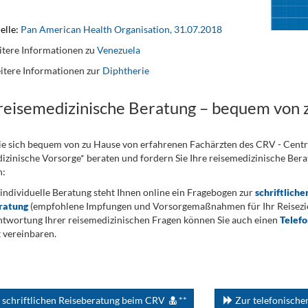
elle:
Pan American Health Organisation, 31.07.2018
tere Informationen zu
Venezuela
itere Informationen zur
Diphtherie
 reisemedizinische Beratung – bequem von 
ie sich bequem von zu Hause von erfahrenen Fachärzten des CRV - Cent
izinische Vorsorge* beraten und fordern Sie Ihre reisemedizinische Berat
n:
 individuelle Beratung steht Ihnen online ein Fragebogen zur
schriftliche
ratung
(empfohlene Impfungen und Vorsorgemaßnahmen für Ihr Reiseziel
twortung Ihrer reisemedizinischen Fragen können Sie auch einen
Telef
 vereinbaren.
 schriftlichen Reiseberatung beim CRV
**
Zur telefonisch