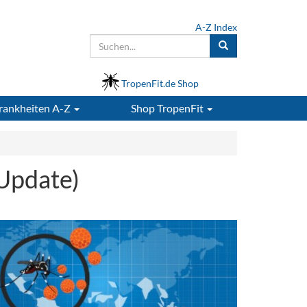
A-Z Index
TropenFit.de Shop
rankheiten A-Z
Shop
TropenFit
 Update)