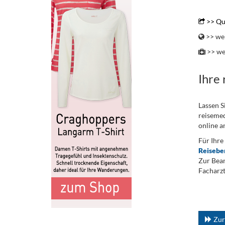
..
>> Qu
>> wei
>> we
Ihre
Lassen S
reisemed
online a
Für Ihre
Reisebe
Zur Bean
Facharzt
.
...
Zur