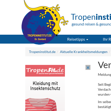
Tropen
inst
gesund reisen & gesun
Reisetipps
Ihr R
Tropeninstitut.de
Aktuelle Krankheitsmeldungen
Ven
Meldung
Seit Beg
Verdacht
wurden w
Im selbe
bestätig