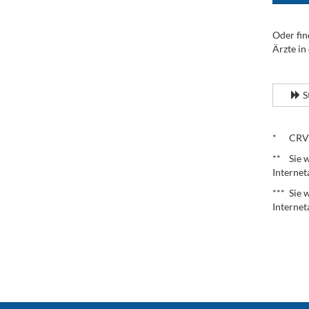
Oder fin
Ärzte in
.
S
.
* CRV – 
** Sie w
Internet
*** Sie 
Internet