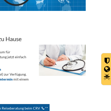
zu Hause
rum für
ung jetzt einfach
n
) zur Verfügung.
ontermin
mit einem
en Reiseberatung beim CRV
**