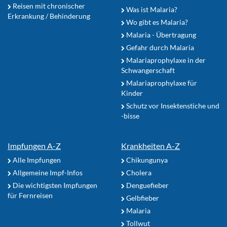
Reisen mit chronischer
Was ist Malaria?
Erkrankung / Behinderung
Wo gibt es Malaria?
Malaria - Übertragung
Gefahr durch Malaria
Malariaprophylaxe in der
Schwangerschaft
Malariaprophylaxe für
Kinder
Schutz vor Insektenstiche und
-bisse
Impfungen A-Z
Krankheiten A-Z
Alle Impfungen
Chikungunya
Allgemeine Impf-Infos
Cholera
Die wichtigsten Impfungen
Denguefieber
für Fernreisen
Gelbfieber
Malaria
Tollwut